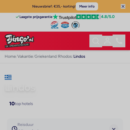
Nieuwsbrief: €35,- korting!
Meer info
4.8
/5.0
Laagste prijsgarantie
Home
/
Vakantie
/
Griekenland
/
Rhodos
/
Lindos
VAKANTIE · RHODOS
Lindos
10
top hotels
Reisduur