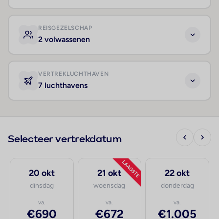
REISGEZELSCHAP
2 volwassenen
VERTREKLUCHTHAVEN
7 luchthavens
Selecteer vertrekdatum
LAAGSTE
20 okt
21 okt
22 okt
dinsdag
woensdag
donderdag
va.
va.
va.
€690
€672
€1.005