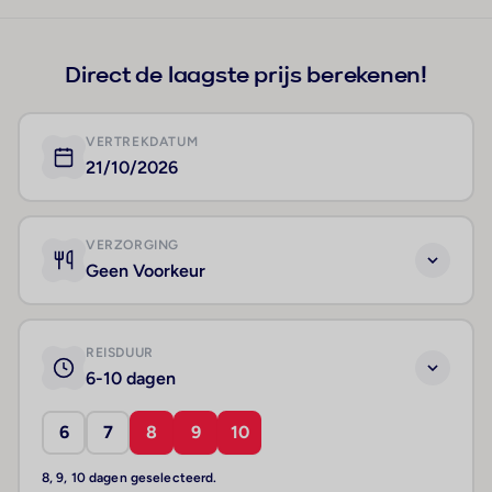
Direct de laagste prijs berekenen!
VERTREKDATUM
21/10/2026
VERZORGING
Geen Voorkeur
REISDUUR
6-10 dagen
6
7
8
9
10
8, 9, 10 dagen geselecteerd.