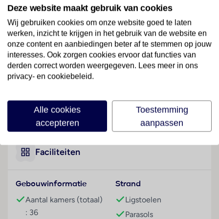
Dit hotel bevindt zich in Karlovassi, op slechts enkele
Deze website maakt gebruik van cookies
meters afstand van het strand.
Wij gebruiken cookies om onze website goed te laten
werken, inzicht te krijgen in het gebruik van de website en
Hotelfaciliteiten
onze content en aanbiedingen beter af te stemmen op jouw
Het hotel met een lift beschikt over 36 kamers. Het
interesses. Ook zorgen cookies ervoor dat functies van
vriendelijke personeel aan de receptie is graag bij alle
derden correct worden weergegeven. Lees meer in ons
vragen behulpzaam. Het verblijf is ingericht met een
privacy- en cookiebeleid.
bagagedepot en een kluis. In de openbare ruimtes is
Wi-Fi verkrijgbaar. De tourdesk biedt ondersteuning
bij het boeken van excursies. Het verblijf beschikt
Lees meer
Alle cookies
Toestemming
over meerdere voor gehandicapten toegankelijke
accepteren
aanpassen
vrijetijdsbestedingen. Het hotel beschikt over
faciliteiten voor rolstoelgebruikers. Naast een
souvenirwinkel zijn andere winkels voorhanden. Tot
Faciliteiten
de overige voorzieningen van het hotel behoort een
tv-ruimte. Wie met de auto komt, kan hem op het
Gebouwinformatie
Strand
parkeerterrein van het verblijf parkeren. Onder de
beschikbare voorzieningen bevinden zich een
Aantal kamers (totaal)
Ligstoelen
oppasservice, een autoverhuur, een transferservice,
: 36
Parasols