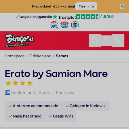
Nieuwsbrief: €35,- korting!
Meer info
4.8
/5.0
Laagste prijsgarantie
Homepage
Griekenland
Samos
Erato by Samian Mare
★
★
★
★
Griekenland
,
Samos
,
Karlovasi
4-sterren accommodatie
Gelegen in Karlovasi
Nabij het strand
Gratis WiFi