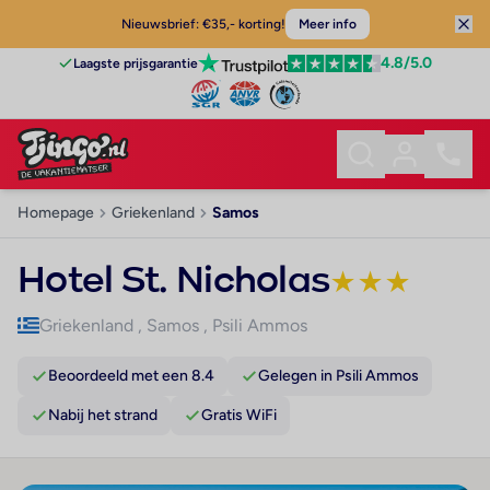
Nieuwsbrief: €35,- korting!
Meer info
4.8
/5.0
Laagste prijsgarantie
Homepage
Griekenland
Samos
Hotel St. Nicholas
★
★
★
Griekenland
,
Samos
,
Psili Ammos
Beoordeeld met een 8.4
Gelegen in Psili Ammos
Nabij het strand
Gratis WiFi