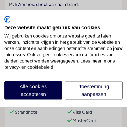
Psili Ammos, direct aan het strand.
Hotelfaciliteiten
Het vriendelijke personeel aan de receptie is graag bij
Deze website maakt gebruik van cookies
alle vragen behulpzaam. De gasten van het hotel
kunnen van een kluis, een tv-ruimte, kamerservice en
Wij gebruiken cookies om onze website goed te laten
werken, inzicht te krijgen in het gebruik van de website en
een wasservice gebruikmaken. Via Wi-Fi hebben de
onze content en aanbiedingen beter af te stemmen op jouw
gasten toegang tot het internet. Op het terrein van
interesses. Ook zorgen cookies ervoor dat functies van
het verblijf bevinden zich een mooie tuin en een
Lees meer
derden correct worden weergegeven. Lees meer in ons
fraaie speelplaats. De gasten die met de auto komen,
privacy- en cookiebeleid.
kunnen in een garage of op de parkeerplaats parkeren.
Kamers
Faciliteiten
Alle cookies
Toestemming
In de kamers is airconditioning voorhanden. Tot de
accepteren
aanpassen
standaarduitrusting van de meeste kamers behoort
een balkon dat voor extra rust en ontspanning tijdens
Hoteltype
Betalingsmogelijkheden
het verblijf zorgt. Voor de jongste gasten staan
Strandhotel
Visa Card
kinderbedjes klaar. Ook zijn een koelkast en een mini-
MasterCard
koelkast aanwezig. Door het comfortabele