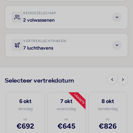
REISGEZELSCHAP
2 volwassenen
VERTREKLUCHTHAVEN
7 luchthavens
Selecteer vertrekdatum
LAAGSTE
6 okt
7 okt
8 okt
dinsdag
woensdag
donderdag
va.
va.
va.
€692
€645
€826