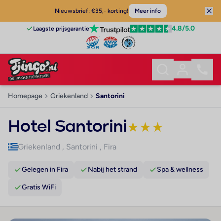
Nieuwsbrief: €35,- korting!
Meer info
4.8
/5.0
Laagste prijsgarantie
Homepage
Griekenland
Santorini
Hotel Santorini
★
★
★
Griekenland
,
Santorini
,
Fira
Gelegen in Fira
Nabij het strand
Spa & wellness
Gratis WiFi