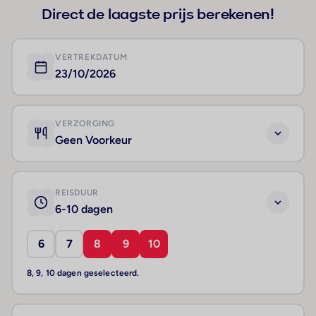
Direct de laagste prijs berekenen!
VERTREKDATUM
23/10/2026
VERZORGING
Geen Voorkeur
REISDUUR
6-10 dagen
6
7
8
9
10
8, 9, 10 dagen geselecteerd.