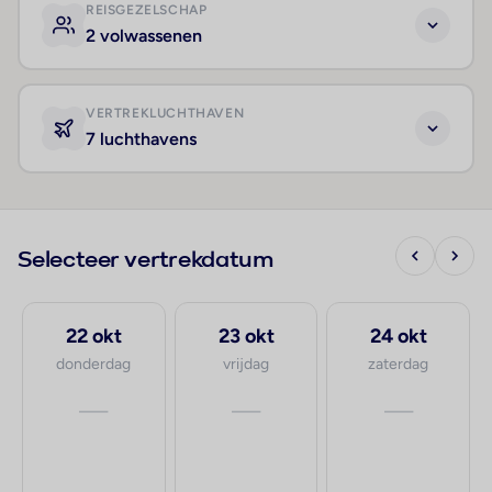
REISGEZELSCHAP
2 volwassenen
VERTREKLUCHTHAVEN
7 luchthavens
Selecteer vertrekdatum
22 okt
23 okt
24 okt
donderdag
vrijdag
zaterdag
—
—
—