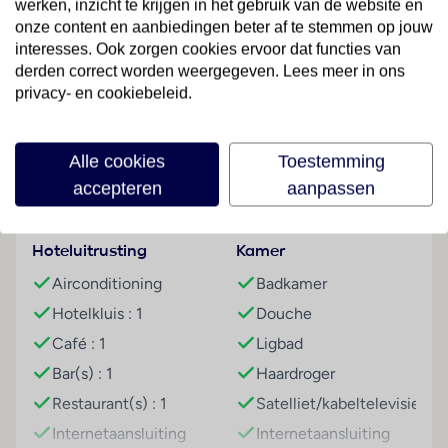
werken, inzicht te krijgen in het gebruik van de website en
verschillende gemakken voor een comfortabel en een
onze content en aanbiedingen beter af te stemmen op jouw
ontspannen verblijf waaronder een bagagedepot, een
interesses. Ook zorgen cookies ervoor dat functies van
kluis, een autoverhuur, een transferservice, een
derden correct worden weergegeven. Lees meer in ons
kamerservice, een hotelarts en een rookzone. Via Wi-
privacy- en cookiebeleid.
Lees meer
Fi hebben de gasten toegang tot het internet. De
tourdesk biedt ondersteuning bij het boeken van
excursies. Buiten biedt een tuin extra ruimte voor
Alle cookies
Toestemming
ontspanning en recreatie. De gasten die met de auto
Faciliteiten
accepteren
aanpassen
komen, kunnen in een garage of op de parkeerplaats
parkeren. Tot de aangeboden service behoort een
Hoteluitrusting
Kamer
eigen shuttlebus.
Airconditioning
Badkamer
Kamers
Hotelkluis : 1
Douche
In de kamers bevinden zich een keuken en een
badkamer, voor een aangenaam luchtklimaat zorgt
Café : 1
Ligbad
airconditioning. In de meeste verblijven genieten de
Bar(s) : 1
Haardroger
gasten vanaf het balkon of het terras van zijwaarts
Restaurant(s) : 1
Satelliet/kabeltelevisie
zeezicht. De kamers beschikken over een
Internetaansluiting
Internetaansluiting
tweepersoonsbed of een slaapbank. Extra bedden