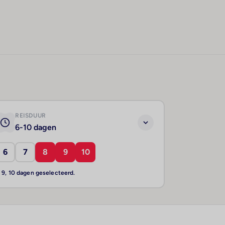
REISDUUR
6-10 dagen
6
7
8
9
10
, 9, 10 dagen geselecteerd.