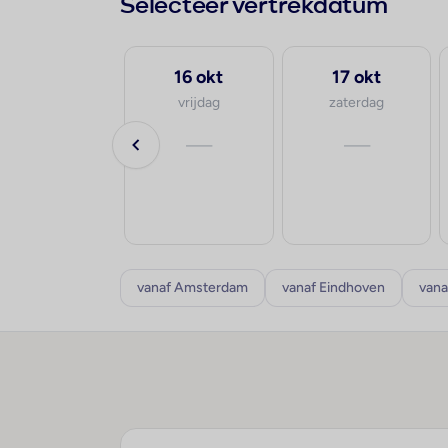
Selecteer vertrekdatum
28 sep
16 okt
17 okt
maandag
vrijdag
zaterdag
va.
—
—
€1.285
p.p.
8-10 dagen
vanaf Amsterdam
vanaf Eindhoven
vana