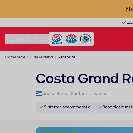
Mel
Laa
088 66 55 999
Homepage
Griekenland
Santorini
Costa Grand R
Griekenland
,
Santorini
,
Kamari
5-sterren accommodatie
Beoordeeld met 