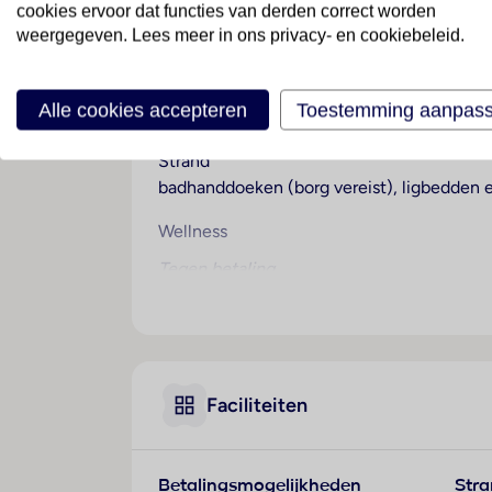
cookies ervoor dat functies van derden correct worden
weergegeven. Lees meer in ons privacy- en cookiebeleid.
Genieten aan zee
Dit is een spiksplinternieuw hotel in Kam
direct aan Costa Grand Resort ligt of neste
Alle cookies accepteren
Toestemming aanpas
vriendelijk personeel. Vanuit dit hotel wan
Strand
badhanddoeken (borg vereist), ligbedden e
Wellness
Tegen betaling
Sport & Activiteiten
fitnessruimte
Overige informatie
Faciliteiten
officiële classificatie: 5 sterren
onze classificatie: 4.5 ster
totaal aantal kamers/ appartementen: 116
Betalingsmogelijkheden
Str