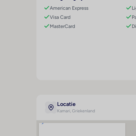
Kamers
American Express
L
2-persoonskamer, Standaard, 2-2 pers
Visa Card
P
Algemeen
MasterCard
D
airco
gratis wifi
tv en gratis kluisje
Keuken
koelkast en koffie- & theezetfaciliteiten
Badkamer
badkamer met douche
haardroger en toilet
Slaapkamer
kamer met 1 tweepersoonsbed
Locatie
Buiten
Kamari
, Griekenland
balkon of terras met zitje
2-persoonskamer, Zijzeezicht, 2-2 pers
Ligging