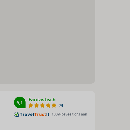
Tweepersoonsbed
Airconditioning (individueel
regelbaar)
Mogelijkheid om zelf thee en
koffie te zetten
Rolstoeltoegankelijk
Fantastisch
9,1
(
4
)
ck-
100
% beveelt ons aan