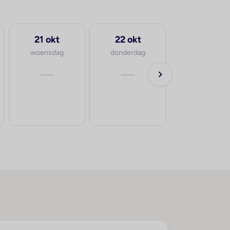
21 okt
22 okt
woensdag
donderdag
—
—