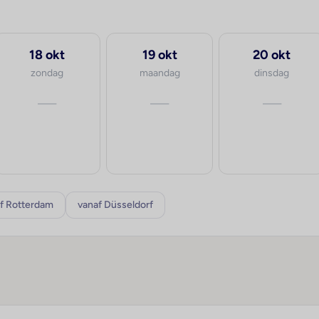
18 okt
19 okt
20 okt
zondag
maandag
dinsdag
—
—
—
f Rotterdam
vanaf Düsseldorf