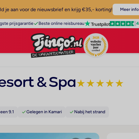
d je aan voor de nieuwsbrief en krijg €35,- korting!
Meer info
4
gste prijsgarantie
Beste online reisbureau
esort & Spa
★
★
★
★
★
een 9.1
Gelegen in Kamari
Nabij het strand