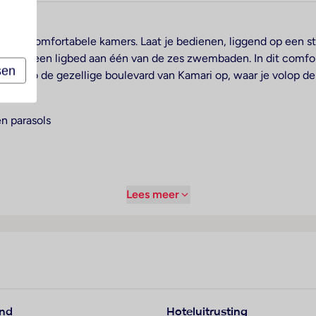
ari met comfortabele kamers. Laat je bedienen, liggend op een 
l je op een ligbed aan één van de zes zwembaden. In dit comfort
sen
del je zo de gezellige boulevard van Kamari op, waar je volop de
n parasols
Lees meer
and
Hoteluitrusting