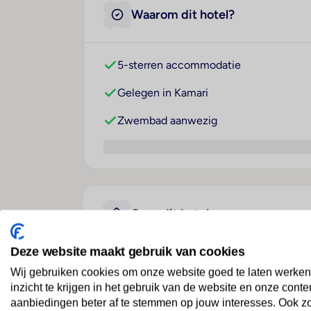
Waarom dit hotel?
5-sterren accommodatie
Gelegen in Kamari
Zwembad aanwezig
Over dit hotel
Deze website maakt gebruik van cookies
Costa Grand Resort & Spa
Wij gebruiken cookies om onze website goed te laten werken
inzicht te krijgen in het gebruik van de website en onze conte
Griekenland
· Santorini
· Kamari
aanbiedingen beter af te stemmen op jouw interesses. Ook z