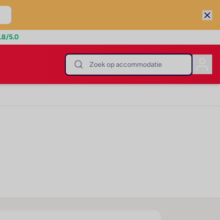
.8
/5.0