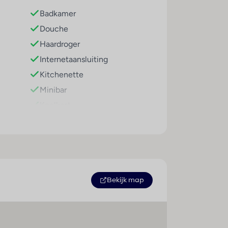
Badkamer
Douche
Haardroger
Internetaansluiting
Kitchenette
Minibar
Koelkast
Plavuizen
Airconditioning (centraal
geregeld)
Centrale verwarming
Kluis
Bekijk map
Lounge
Balkon of terras
Televisie