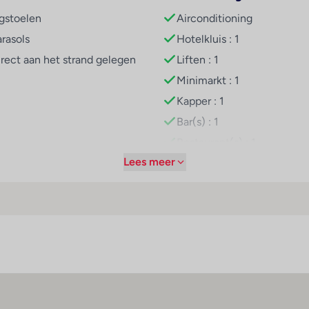
igstoelen
Airconditioning
arasols
Hotelkluis : 1
irect aan het strand gelegen
Liften : 1
Minimarkt : 1
Kapper : 1
Bar(s) : 1
Restaurant(s) : 1
Lees meer
Internetaansluiting
WiFi hotspot
Roomservice
Wasservice
Medische dienst
Fietsenverhuur
Parkeerplaats
Wasgelegenheid