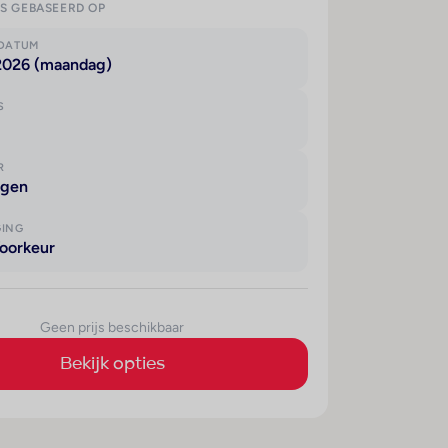
IS GEBASEERD OP
KDATUM
 2026 (maandag)
S
R
agen
GING
oorkeur
Geen prijs beschikbaar
Bekijk opties