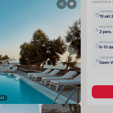
VANAFPRIJS 
VERTRE
19 okt
REIZIGER
2 pers.
REISDUU
6-10 d
VERZOR
Geen V
141