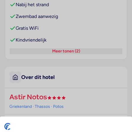
Nabij het strand
Zwembad aanwezig
Gratis WiFi
Kindvriendelijk
Meer tonen (2)
Over dit hotel
Astir Notos
Griekenland
· Thassos
· Potos
Ligging
Dit hotel ligt op ca. 250 m van een zand- en