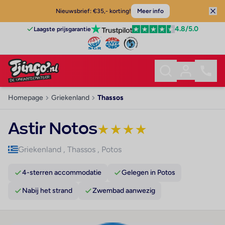
Nieuwsbrief: €35,- korting!
Meer info
4.8
/5.0
Laagste prijsgarantie
Homepage
Griekenland
Thassos
Astir Notos
★
★
★
★
Griekenland
,
Thassos
,
Potos
4-sterren accommodatie
Gelegen in Potos
Nabij het strand
Zwembad aanwezig