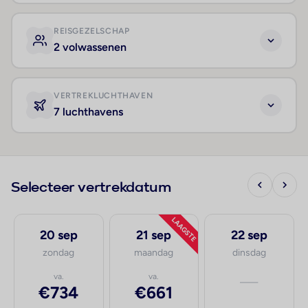
REISGEZELSCHAP
2 volwassenen
VERTREKLUCHTHAVEN
7 luchthavens
Selecteer vertrekdatum
LAAGSTE
20 sep
21 sep
22 sep
zondag
maandag
dinsdag
va.
va.
—
€734
€661