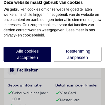
Deze website maakt gebruik van cookies
kiezelstrand verwijderd, centraal in Potos.
Wij gebruiken cookies om onze website goed te laten
Hotelfaciliteiten
werken, inzicht te krijgen in het gebruik van de website en
Graag heet het hotel de gasten in een hotel met 2
onze content en aanbiedingen beter af te stemmen op jouw
verdiepingen met een lift en 29 niet-rokerskamers
interesses. Ook zorgen cookies ervoor dat functies van
derden correct worden weergegeven. Lees meer in ons
welkom. Engels- en Duitstalig personeel bij de
privacy- en cookiebeleid.
receptie in de ontvangsthal is
hulZwembadzichtaardig bij het in- en uitchecken.
Een bagagedepot en een kluis behoren tot de
Lees meer
Alle cookies
Toestemming
faciliteiten van het verblijf. In de openbare ruimtes is
accepteren
aanpassen
Wi-Fi verkrijgbaar. De tourdesk biedt ondersteuning
bij het boeken van excursies. Het hotel beschikt over
meerdere voor gehandicapten toegankelijke
Faciliteiten
vrijetijdsbestedingen. Het hotel beschikt over
faciliteiten voor rolstoelgebruikers. Op het terrein van
Gebouwinformatie
Betalingsmogelijkheden
het verblijf bevinden zich een mooie tuin en een
fraaie speelplaats. Tot de overige voorzieningen van
Gebouwd in het jaar :
Visa Card
het hotel behoren een tv-ruimte, een speelkamer en
2008
MasterCard
een bibliotheek. Wie met de auto komt, kan hem op