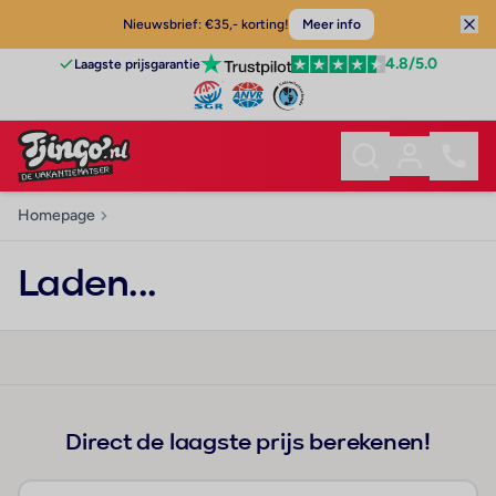
Nieuwsbrief: €35,- korting!
Meer info
4.8
/5.0
Laagste prijsgarantie
Homepage
Laden...
Direct de laagste prijs berekenen!