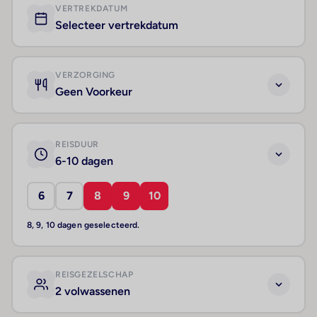
VERTREKDATUM
Selecteer vertrekdatum
VERZORGING
Geen Voorkeur
REISDUUR
6-10 dagen
6
7
8
9
10
8, 9, 10 dagen geselecteerd.
REISGEZELSCHAP
2 volwassenen