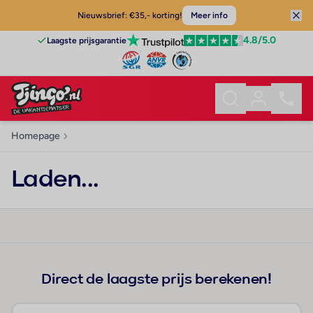
Nieuwsbrief: €35,- korting!
Meer info
4.8
/5.0
Laagste prijsgarantie
Homepage
Laden...
Direct de laagste prijs berekenen!