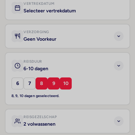
VERTREKDATUM
Selecteer vertrekdatum
VERZORGING
Geen Voorkeur
REISDUUR
6-10 dagen
6
7
8
9
10
8, 9, 10 dagen geselecteerd.
REISGEZELSCHAP
2 volwassenen