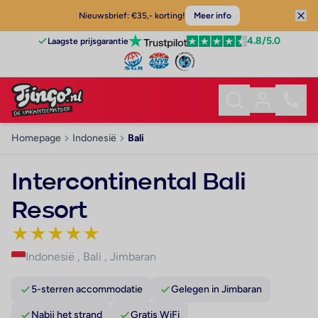
Nieuwsbrief: €35,- korting!
Meer info
4.8
/5.0
Laagste prijsgarantie
Homepage
Indonesië
Bali
Intercontinental Bali
Resort
★
★
★
★
★
Indonesië
,
Bali
,
Jimbaran
5-sterren accommodatie
Gelegen in Jimbaran
Nabij het strand
Gratis WiFi