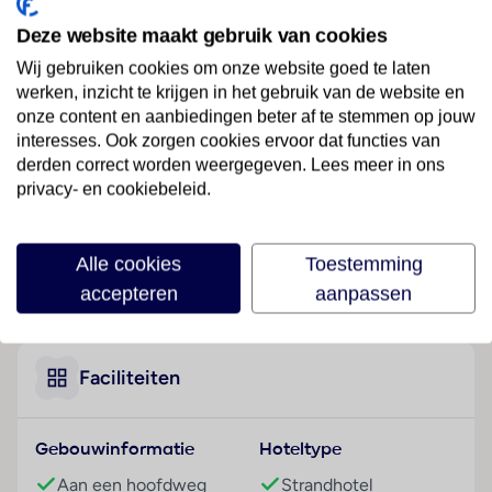
Ligging
Deze website maakt gebruik van cookies
Het strandhotel, gelegen aan een hoofdstraat,
begroet de gasten in Jimbaran. De luchthaven Bali
Wij gebruiken cookies om onze website goed te laten
werken, inzicht te krijgen in het gebruik van de website en
Denpasar - Ngurah Rai (DPS) kan na ongeveer 7 km
onze content en aanbiedingen beter af te stemmen op jouw
worden bereikt.
interesses. Ook zorgen cookies ervoor dat functies van
Hotelfaciliteiten
derden correct worden weergegeven. Lees meer in ons
privacy- en cookiebeleid.
Voor de gasten staan in een hoofdgebouw met 4
verdiepingen en in 6 bijgebouwen 418 kamers ter
beschikking. De receptie is 24 uur per dag geopend.
Alle cookies
Toestemming
Het verblijf is ingericht met een bagagedepot, een
Lees meer
accepteren
aanpassen
kluis, een wisselkantoor en een geldautomaat. Via
Wi-Fi hebben de gasten toegang tot het internet. De
tourdesk biedt ondersteuning bij het boeken van
excursies. Het resort beschikt over een aantal voor
Faciliteiten
gehandicapten toegankelijke voorzieningen. Een lift
en faciliteiten voor rolstoelgebruikers zijn
Gebouwinformatie
Hoteltype
voorhanden. Voor filmliefhebbers heet het in de
bioscoop: "En…actie!". Een souvenirwinkel en andere
Aan een hoofdweg
Strandhotel