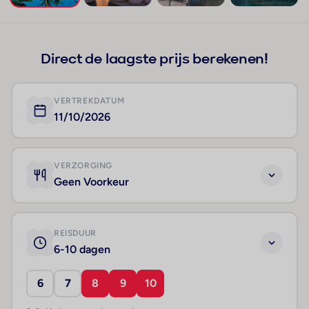
+16
Direct de laagste prijs berekenen!
VERTREKDATUM
11/10/2026
VERZORGING
Geen Voorkeur
REISDUUR
6-10 dagen
6
7
8
9
10