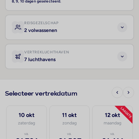
8, 9, 10 dagen geselecteerd.
REISGEZELSCHAP
2 volwassenen
VERTREKLUCHTHAVEN
7 luchthavens
Selecteer vertrekdatum
LAAGSTE
10 okt
11 okt
12 okt
zaterdag
zondag
maandag
va.
va.
va.