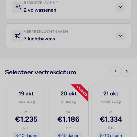
REISGEZELSCHAP
2 volwassenen
VERTREKLUCHTHAVEN
7 luchthavens
Selecteer vertrekdatum
LAAGSTE
19 okt
20 okt
21 okt
maandag
dinsdag
woensdag
va.
va.
va.
€1.235
€1.186
€1.334
p.p.
p.p.
p.p.
8-10 dagen
8-10 dagen
8-10 dagen