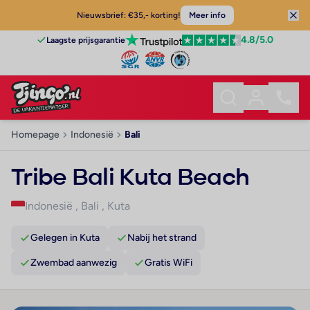
Nieuwsbrief: €35,- korting!
Meer info
4.8
/5.0
Laagste prijsgarantie
Homepage
Indonesië
Bali
Tribe Bali Kuta Beach
Indonesië
,
Bali
,
Kuta
Gelegen in Kuta
Nabij het strand
Zwembad aanwezig
Gratis WiFi