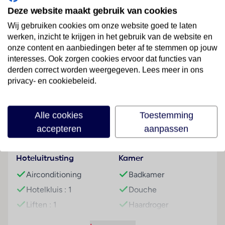
Deze website maakt gebruik van cookies
fitnessfaciliteiten
leenfiets
Wij gebruiken cookies om onze website goed te laten
Lees meer
werken, inzicht te krijgen in het gebruik van de website en
Entertainment
onze content en aanbiedingen beter af te stemmen op jouw
's avonds animatie
interesses. Ook zorgen cookies ervoor dat functies van
livemuziek
derden correct worden weergegeven. Lees meer in ons
Faciliteiten
privacy- en cookiebeleid.
Onafhankelijk duurzaamheidslabel
Je verblijft in een accommodatie met onafhankelijk
Betalingsmogelijkheden
Strand
duurzaamheidslabel
Alle cookies
Toestemming
Visa Card
Zandstrand
Je steunt de lokale economie en gemeenschap via de
accepteren
aanpassen
TUI Care Foundation
MasterCard
Je investeert in projecten met als doel het versnellen
Hoteluitrusting
Kamer
van het behalen van onze duurzaamheidsdoelen zoals
benoemd in onze duurzaamheidsagenda, denk hierbij
Airconditioning
Badkamer
aan hernieuwbare energie en nieuwe generatie
Hotelkluis : 1
Douche
mobiliteit
Liften : 1
Haardroger
Overige informatie
Café : 1
Minibar