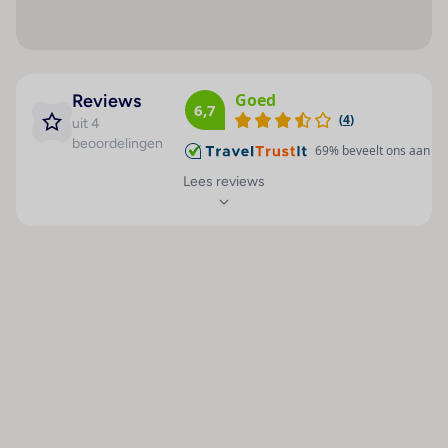
make-up spiegel
badslippers en toilet
Maaltijden
Sport / amusement
Slaapkamer
Halfpension
Binnenbad : 1
slaapkamer met 1 Kingsize bed
Volpension
Buitenbad(en) : 1
Goed
Reviews
Buiten
6,7
(
4
)
Ontbijtbuffet
Kinderbad/gedeelte :
uit 4
balkon
beoordelingen
1
Continentaal ontbijt
69
% beveelt ons aan
2-persoonskamer, Tribe Comfort Twin, 1-2 pers
Pool-/snackbar : 1
Lees reviews
Algemeen
Ligstoelen : 1
ca. 28 m² (kan verschillen per kamer)
Parasols : 1
airco
Sauna : 1
telefoon
Zonneterras : 1
gratis wifi
Massage : 1
tv en gratis kluisje
Keuken
Surfen : 1
waterkoker en koffie- & theezetfaciliteiten
Aerobic : 1
Badkamer
Fitnessstudio : 1
badkamer met douche
Fiets/mountainbike : 1