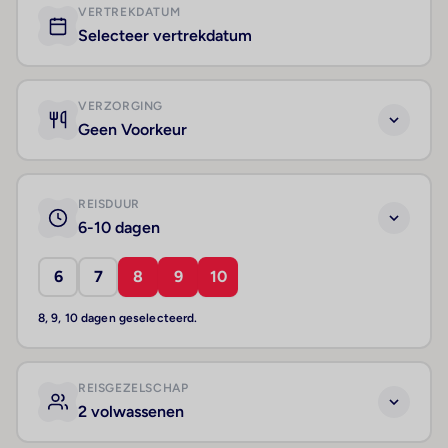
VERTREKDATUM
Selecteer vertrekdatum
VERZORGING
Geen Voorkeur
REISDUUR
6-10 dagen
6
7
8
9
10
8, 9, 10 dagen geselecteerd.
REISGEZELSCHAP
2 volwassenen