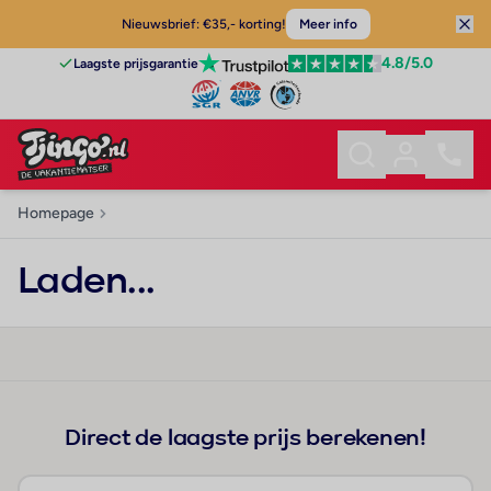
Nieuwsbrief: €35,- korting!
Meer info
4.8
/5.0
Laagste prijsgarantie
Homepage
Laden...
Direct de laagste prijs berekenen!