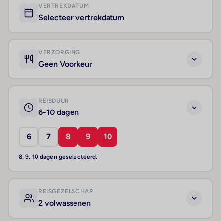
VERTREKDATUM
Selecteer vertrekdatum
VERZORGING
Geen Voorkeur
REISDUUR
6-10 dagen
6
7
8
9
10
8, 9, 10 dagen geselecteerd.
REISGEZELSCHAP
2 volwassenen