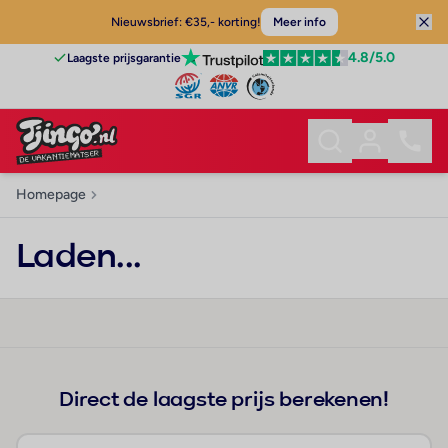
Nieuwsbrief: €35,- korting!
Meer info
4.8
/5.0
Laagste prijsgarantie
Homepage
Laden...
Direct de laagste prijs berekenen!