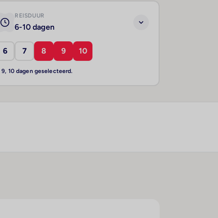
REISDUUR
6-10 dagen
6
7
8
9
10
, 9, 10 dagen geselecteerd.