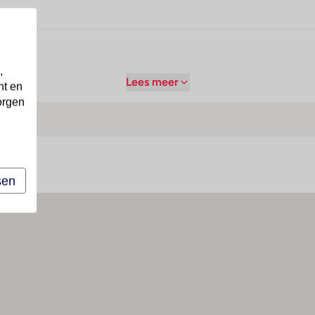
,
Lees meer
nt en
orgen
sen