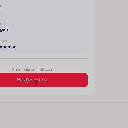
S
R
agen
GING
oorkeur
Geen prijs beschikbaar
Bekijk opties