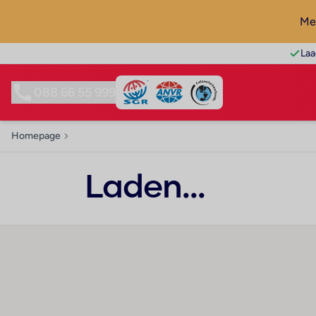
Mel
Laa
088 66 55 999
Homepage
Laden...