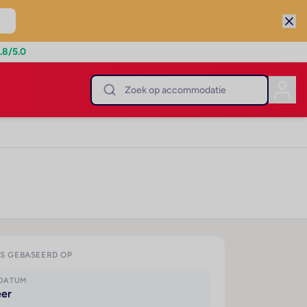
.8
/5.0
IS GEBASEERD OP
KDATUM
eer