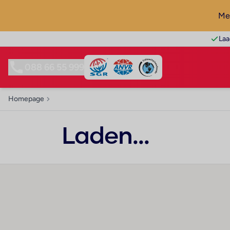
Mel
Laa
088 66 55 999
Homepage
Laden...