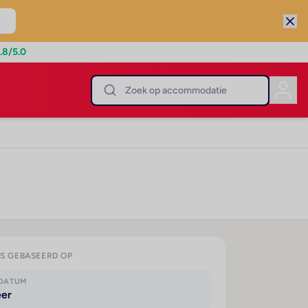
.8
/5.0
IS GEBASEERD OP
KDATUM
eer