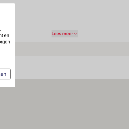
,
Lees meer
nt en
orgen
sen