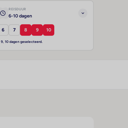
REISDUUR
6-10 dagen
6
7
8
9
10
, 9, 10 dagen geselecteerd.