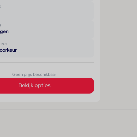
S
R
agen
GING
oorkeur
Geen prijs beschikbaar
Bekijk opties