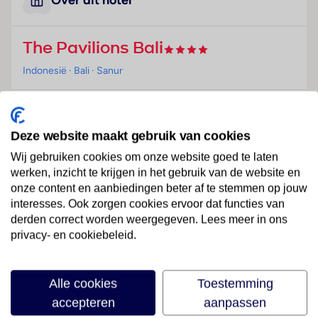
Over dit hotel
The Pavilions Bali
Indonesië
· Bali
· Sanur
Ligging
Direct aan een hoofdstraat bevindt zich het
Deze website maakt gebruik van cookies
clubresort midden in het centrum van Sanur.
Wij gebruiken cookies om onze website goed te laten
Hotelfaciliteiten
werken, inzicht te krijgen in het gebruik van de website en
onze content en aanbiedingen beter af te stemmen op jouw
Naast 14 villa's/huizen hebben de gasten ook 24
interesses. Ook zorgen cookies ervoor dat functies van
kamers als keuzemogelijkheid. Het vriendelijke
derden correct worden weergegeven. Lees meer in ons
personeel aan de receptie is graag bij alle vragen
privacy- en cookiebeleid.
behulpzaam. Tot het serviceaanbod behoren een
bagagedepot, een kluis en een wisselkantoor. In het
resort is Wi-Fi verkrijgbaar. Het is mogelijk om
Lees meer
Alle cookies
Toestemming
boodschappen te doen in een souvenirwinkel en in
accepteren
aanpassen
andere winkels. Buiten biedt een tuin extra ruimte