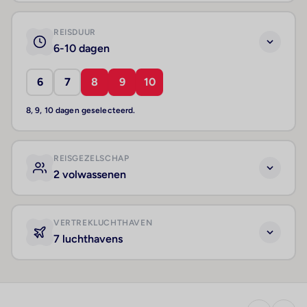
REISDUUR
6-10 dagen
6
7
8
9
10
8, 9, 10 dagen geselecteerd.
REISGEZELSCHAP
2 volwassenen
VERTREKLUCHTHAVEN
7 luchthavens