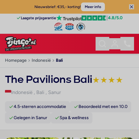
Nieuwsbrief: €35,- korting!
Meer info
4.8
/5.0
Laagste prijsgarantie
Homepage
Indonesië
Bali
The Pavilions Bali
★
★
★
★
Indonesië
,
Bali
,
Sanur
4.5-sterren accommodatie
Beoordeeld met een 10.0
Gelegen in Sanur
Spa & wellness