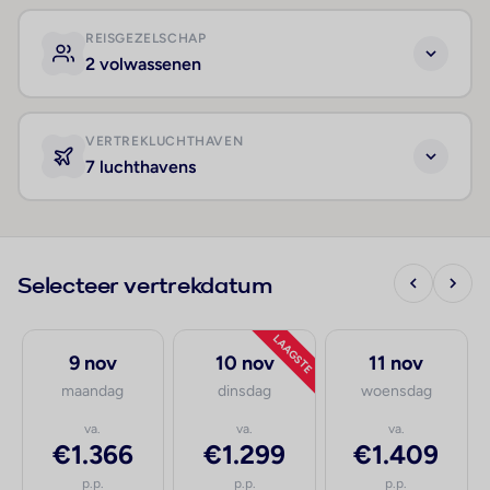
REISGEZELSCHAP
2 volwassenen
VERTREKLUCHTHAVEN
7 luchthavens
Selecteer vertrekdatum
LAAGSTE
9 nov
10 nov
11 nov
maandag
dinsdag
woensdag
va.
va.
va.
€1.366
€1.299
€1.409
p.p.
p.p.
p.p.