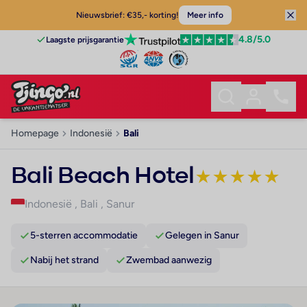
Nieuwsbrief: €35,- korting!
Meer info
4.8
/5.0
Laagste prijsgarantie
Homepage
Indonesië
Bali
Bali Beach Hotel
★
★
★
★
★
Indonesië
,
Bali
,
Sanur
5-sterren accommodatie
Gelegen in Sanur
Nabij het strand
Zwembad aanwezig