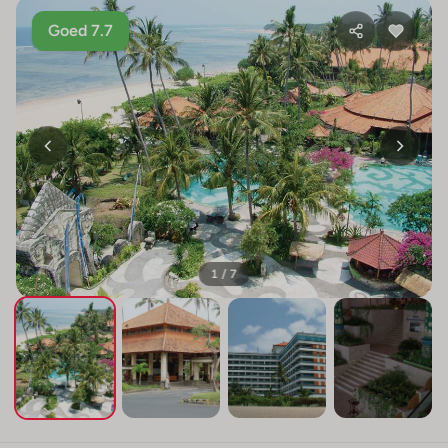
Goed 7.7
1 / 7
+3