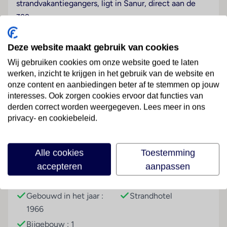
strandvakantiegangers, ligt in Sanur, direct aan de
zee.
Hotelfaciliteiten
Deze website maakt gebruik van cookies
Het hotel biedt 574 kamers die zich zowel in een
hoofdgebouw met 10 verdiepingen als in een 2
Wij gebruiken cookies om onze website goed te laten
verdiepingen tellend bijgebouw bevinden. Engelstalig
werken, inzicht te krijgen in het gebruik van de website en
personeel bij de receptie in de ontvangsthal is
onze content en aanbiedingen beter af te stemmen op jouw
interesses. Ook zorgen cookies ervoor dat functies van
hulZwembadzichtaardig bij het in- en uitchecken.
Lees meer
derden correct worden weergegeven. Lees meer in ons
Een bagagedepot, een kluis, een wisselkantoor en
privacy- en cookiebeleid.
een geldautomaat bieden de nodige service. In de
openbare ruimtes is Wi-Fi verkrijgbaar. De tourdesk
biedt ondersteuning bij het boeken van excursies. Het
Faciliteiten
Alle cookies
Toestemming
verblijf beschikt over meerdere voor gehandicapten
accepteren
aanpassen
toegankelijke vrijetijdsbestedingen. Het hotel
Gebouwinformatie
Hoteltype
beschikt over faciliteiten voor rolstoelgebruikers en
een lift. Een souvenirwinkel en andere winkels zijn
Gebouwd in het jaar :
Strandhotel
voorhanden om heerlijk te winkelen of te flaneren. Op
1966
het terrein van het hotel bevinden zich een mooie
Bijgebouw : 1