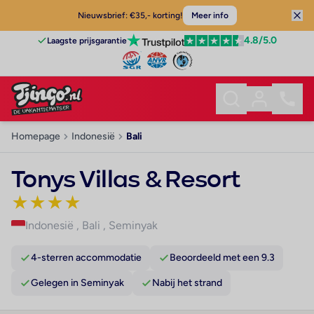
Nieuwsbrief: €35,- korting!
Meer info
4.8
/5.0
Laagste prijsgarantie
Homepage
Indonesië
Bali
Tonys Villas & Resort
★
★
★
★
Indonesië
,
Bali
,
Seminyak
4-sterren accommodatie
Beoordeeld met een 9.3
Gelegen in Seminyak
Nabij het strand