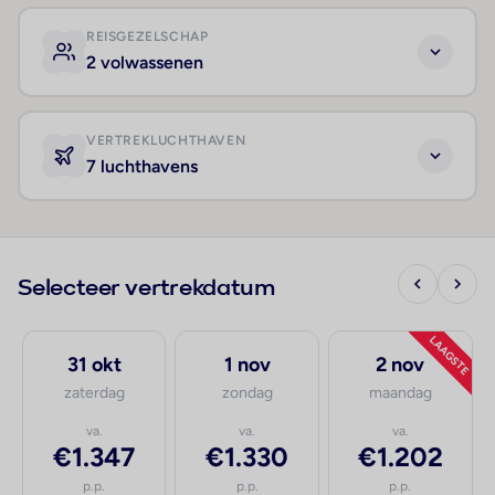
REISGEZELSCHAP
2 volwassenen
VERTREKLUCHTHAVEN
7 luchthavens
Selecteer vertrekdatum
LAAGSTE
31 okt
1 nov
2 nov
zaterdag
zondag
maandag
va.
va.
va.
€1.347
€1.330
€1.202
p.p.
p.p.
p.p.