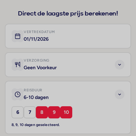
Direct de laagste prijs berekenen!
VERTREKDATUM
01/11/2026
VERZORGING
Geen Voorkeur
REISDUUR
6-10 dagen
6
7
8
9
10
8, 9, 10 dagen geselecteerd.