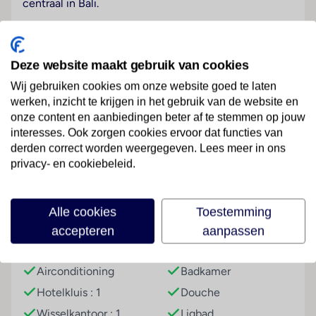
centraal in Bali.
Hotelfaciliteiten
Dit resort beschikt over een lift en een ontvangsthal
Deze website maakt gebruik van cookies
met een receptie. Engelstalig personeel helpt bij het
in- en uitchecken. Tot de faciliteiten van het verblijf
Wij gebruiken cookies om onze website goed te laten
behoren een bagagedepot, een kluis en een
werken, inzicht te krijgen in het gebruik van de website en
wisselkantoor. In de openbare ruimtes is Wi-Fi
onze content en aanbiedingen beter af te stemmen op jouw
interesses. Ook zorgen cookies ervoor dat functies van
verkrijgbaar. De tourdesk biedt ondersteuning bij het
Lees meer
derden correct worden weergegeven. Lees meer in ons
boeken van excursies. Buiten biedt een tuin extra
privacy- en cookiebeleid.
ruimte voor ontspanning en recreatie. Tot de overige
voorzieningen van het vakantiecomplex behoren een
tv-ruimte en een bibliotheek. De gasten die met de
Faciliteiten
Alle cookies
Toestemming
auto komen, kunnen in een garage (tegen toeslag) of
accepteren
aanpassen
op de parkeerplaats (kosteloos) parkeren. Onder de
Hoteluitrusting
Kamer
beschikbare voorzieningen bevinden zich een 24-
uurs beveiligingsdienst, een oppasservice, een
Airconditioning
Badkamer
Kinderopvang, een autoverhuur, een medische dienst,
Hotelkluis : 1
Douche
een transferservice, kamerservice, een wasservice,
Wisselkantoor : 1
Ligbad