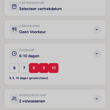
VERTREKDATUM
Selecteer vertrekdatum
VERZORGING
Geen Voorkeur
REISDUUR
6-10 dagen
6
7
8
9
10
8, 9, 10 dagen geselecteerd.
REISGEZELSCHAP
2 volwassenen