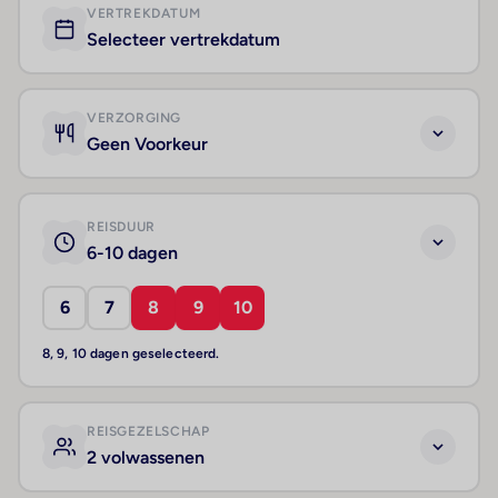
VERTREKDATUM
Selecteer vertrekdatum
VERZORGING
Geen Voorkeur
REISDUUR
6-10 dagen
6
7
8
9
10
8, 9, 10 dagen geselecteerd.
REISGEZELSCHAP
2 volwassenen