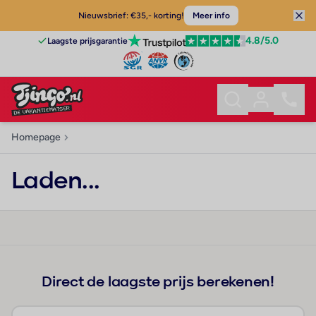
Nieuwsbrief: €35,- korting!
Meer info
4.8
/5.0
Laagste prijsgarantie
Homepage
Laden...
Direct de laagste prijs berekenen!