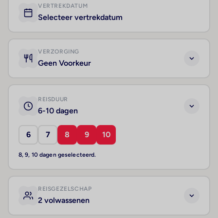
VERTREKDATUM
Selecteer vertrekdatum
VERZORGING
Geen Voorkeur
REISDUUR
6-10 dagen
6
7
8
9
10
8, 9, 10 dagen geselecteerd.
REISGEZELSCHAP
2 volwassenen