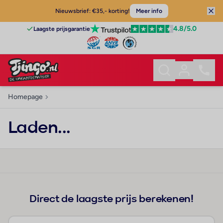
Nieuwsbrief: €35,- korting!
Meer info
4.8
/5.0
Laagste prijsgarantie
Homepage
Laden...
Direct de laagste prijs berekenen!