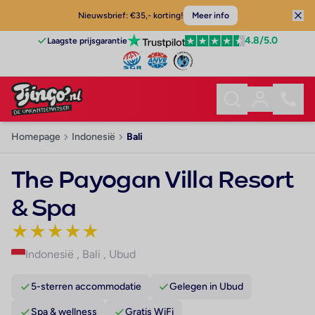
Nieuwsbrief: €35,- korting!
Meer info
4.8
/5.0
Laagste prijsgarantie
Homepage
Indonesië
Bali
The Payogan Villa Resort
& Spa
★
★
★
★
★
Indonesië
,
Bali
,
Ubud
5-sterren accommodatie
Gelegen in Ubud
Spa & wellness
Gratis WiFi