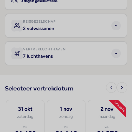
8, 9, 10 dagen geselecteerd.
REISGEZELSCHAP
2 volwassenen
VERTREKLUCHTHAVEN
7 luchthavens
Selecteer vertrekdatum
LAAGSTE
31 okt
1 nov
2 nov
zaterdag
zondag
maandag
va.
va.
va.