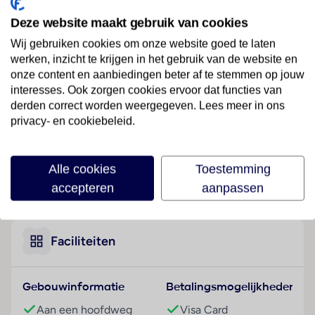
Ligging
Deze website maakt gebruik van cookies
Het resort in de first class categorie ligt aan een
hoofdstraat in Ubud.
Wij gebruiken cookies om onze website goed te laten
werken, inzicht te krijgen in het gebruik van de website en
Hotelfaciliteiten
onze content en aanbiedingen beter af te stemmen op jouw
De gasten kunnen hun verblijf in de persoonlijke sfeer
interesses. Ook zorgen cookies ervoor dat functies van
van de 23 villa's/huizen doorbrengen. De receptie is
derden correct worden weergegeven. Lees meer in ons
privacy- en cookiebeleid.
24 uur per dag geopend. Tot het serviceaanbod
behoren een bagagedepot, een kluis en een
wisselkantoor. In de openbare ruimtes is Wi-Fi
Alle cookies
Toestemming
verkrijgbaar. De tourdesk biedt ondersteuning bij het
Lees meer
accepteren
aanpassen
boeken van excursies. Er zijn ook winkels. Buiten
biedt een tuin extra ruimte voor ontspanning en
recreatie. Desgewenst beschikken de reizigers over
parkeerplaatsen. Tot de aangeboden diensten horen
Faciliteiten
een 24-uurs beveiligingsdienst, een oppasservice,
een Kinderopvang, een autoverhuur, een medische
Gebouwinformatie
Betalingsmogelijkheden
dienst, een transferservice, kamerservice, een
wekdienst, een wasservice en een eigen shuttlebus.
Aan een hoofdweg
Visa Card