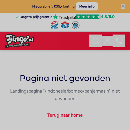
Nieuwsbrief: €35,- korting!
Meer info
4.8
/5.0
Laagste prijsgarantie
Pagina niet gevonden
Landingspagina "/indonesie/borneo/banjarmasin" niet
gevonden
Terug naar home