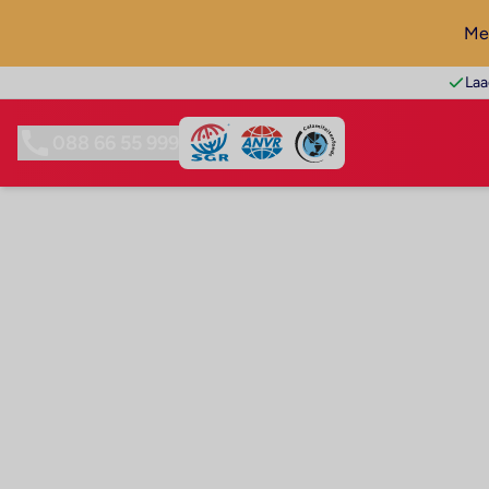
Mel
Laa
088 66 55 999