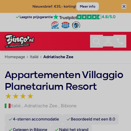
Nieuwsbrief: €35,- korting!
Meer info
4.8
/5.0
Laagste prijsgarantie
Homepage
Italië
Adriatische Zee
Appartementen Villaggio
Planetarium Resort
★
★
★
★
Italië
,
Adriatische Zee
,
Bibione
4-sterren accommodatie
Beoordeeld met een 8.0
Gelegen in Bibione
Nabij het strand