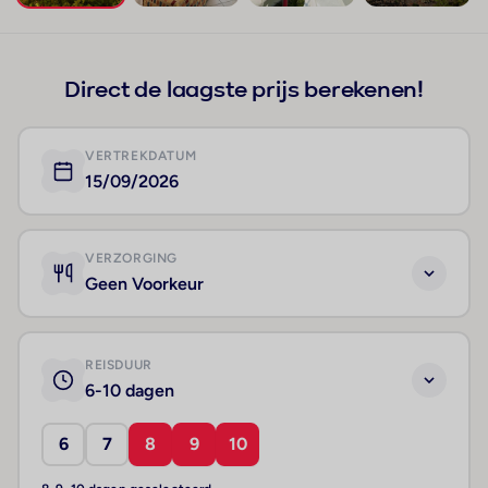
+18
Direct de laagste prijs berekenen!
VERTREKDATUM
15/09/2026
VERZORGING
Geen Voorkeur
REISDUUR
6-10 dagen
6
7
8
9
10