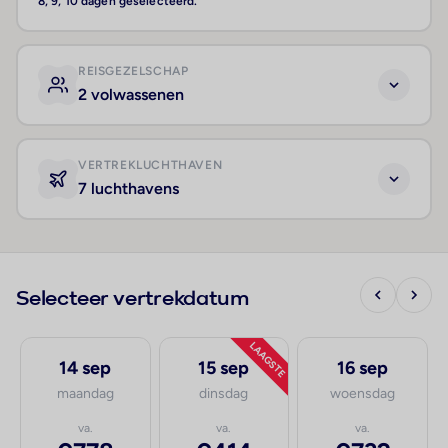
8, 9, 10 dagen geselecteerd.
REISGEZELSCHAP
2 volwassenen
VERTREKLUCHTHAVEN
7 luchthavens
Selecteer vertrekdatum
LAAGSTE
14 sep
15 sep
16 sep
maandag
dinsdag
woensdag
va.
va.
va.