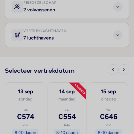
REISGEZELSCHAP
2 volwassenen
VERTREKLUCHTHAVEN
7 luchthavens
Selecteer vertrekdatum
LAAGSTE
13 sep
14 sep
15 sep
zondag
maandag
dinsdag
va.
va.
va.
€574
€554
€646
p.p.
p.p.
p.p.
8-10 dagen
8-10 dagen
8-10 dagen