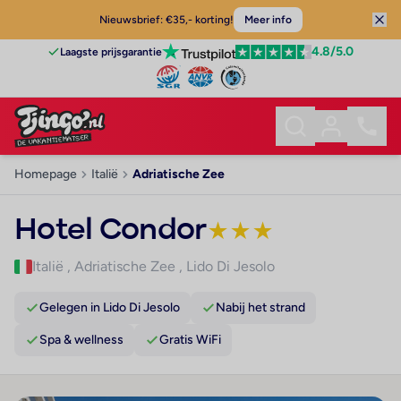
Nieuwsbrief: €35,- korting!
Meer info
4.8
/5.0
Laagste prijsgarantie
Homepage
Italië
Adriatische Zee
Hotel Condor
★
★
★
Italië
,
Adriatische Zee
,
Lido Di Jesolo
Gelegen in Lido Di Jesolo
Nabij het strand
Spa & wellness
Gratis WiFi