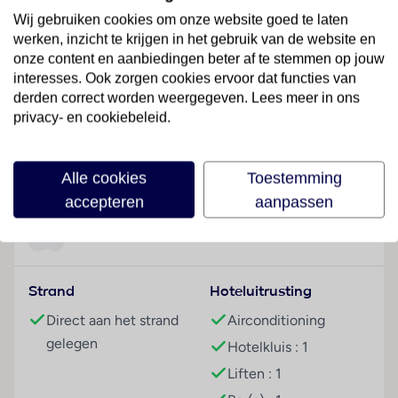
Hotelfaciliteiten
Wij gebruiken cookies om onze website goed te laten
werken, inzicht te krijgen in het gebruik van de website en
Dit hotel beschikt over een lift en een receptie. De
onze content en aanbiedingen beter af te stemmen op jouw
gasten van het hotel kunnen van een bagagedepot,
interesses. Ook zorgen cookies ervoor dat functies van
een kluis, een tv-ruimte, een speelkamer,
derden correct worden weergegeven. Lees meer in ons
kamerservice en een rookmelder gebruikmaken. Via
privacy- en cookiebeleid.
Wi-Fi hebben de gasten toegang tot het internet.
Buiten biedt een tuin extra ruimte voor ontspanning
Lees meer
en recreatie. De gasten die met de auto komen,
Alle cookies
Toestemming
kunnen in een garage of op de parkeerplaats parkeren.
accepteren
aanpassen
De omgeving kan door de aanwezigheid van de
fietZeezichterhuur ook op de fiets worden verkend.
Faciliteiten
Kamers
Airconditioning en een verwarming zorgen voor een
Strand
Hoteluitrusting
aangename luchtcirculatie in de kamers. De gasten
Direct aan het strand
Airconditioning
kunnen vanaf het balkon of het terras van het uitzicht
gelegen
Hotelkluis : 1
op zee genieten. De kamers beschikken over een
queensize bed. Ook babybedjes en extra bedden
Liften : 1
kunnen worden klaargezet. Tot de gemakken in alle