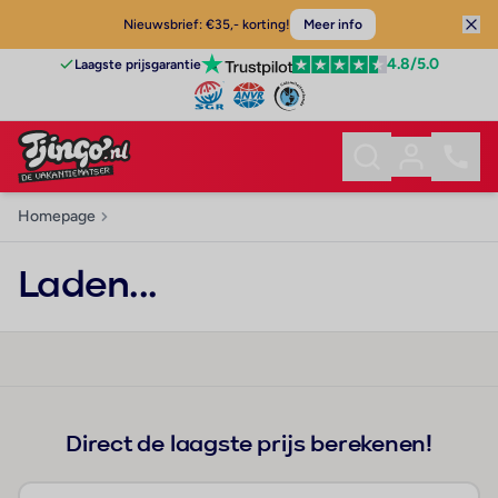
Nieuwsbrief: €35,- korting!
Meer info
4.8
/5.0
Laagste prijsgarantie
Homepage
Laden...
Direct de laagste prijs berekenen!