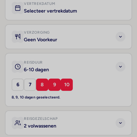
VERTREKDATUM
Selecteer vertrekdatum
VERZORGING
Geen Voorkeur
REISDUUR
6-10 dagen
6
7
8
9
10
8, 9, 10 dagen geselecteerd.
REISGEZELSCHAP
2 volwassenen