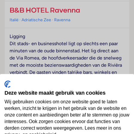
B&B HOTEL Ravenna
Italië
· Adriatische Zee
· Ravenna
Ligging
Dit stads- en businesshotel ligt op slechts een paar
minuten van de oude binnenstad. Het lig direct aan
de Via Romea, de hoofdverkeersader die de snelweg
met de mooiste bezienswaardigheden van de Rivièra
verbindt. De gasten vinden talrijke bars, winkels en
haltes van het openbaar vervoer op minder dan een
paar minuten lopen van het conferentiehotel. Het
Deze website maakt gebruik van cookies
nachtleven van Ravenna en het busstation zijn met
het openbaar vervoer in ongeveer 10 minuten te
Wij gebruiken cookies om onze website goed te laten
bereiken.
Lees meer
werken, inzicht te krijgen in het gebruik van de website en
onze content en aanbiedingen beter af te stemmen op jouw
Hotelfaciliteiten
interesses. Ook zorgen cookies ervoor dat functies van
Het hotel beschikt over 58 tweepersoonskamers en
derden correct worden weergegeven. Lees meer in ons