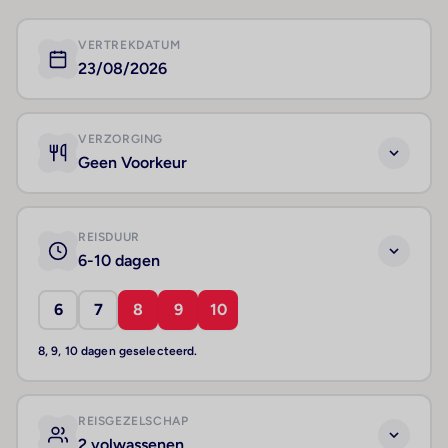
VERTREKDATUM
23/08/2026
VERZORGING
Geen Voorkeur
REISDUUR
6-10 dagen
6
7
8
9
10
8, 9, 10 dagen geselecteerd.
REISGEZELSCHAP
2 volwassenen