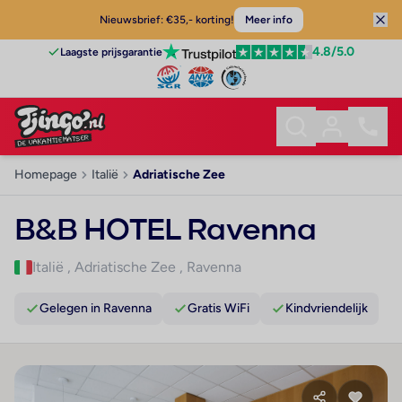
Nieuwsbrief: €35,- korting!
Meer info
4.8
/5.0
Laagste prijsgarantie
Homepage
Italië
Adriatische Zee
B&B HOTEL Ravenna
Italië
,
Adriatische Zee
,
Ravenna
Gelegen in Ravenna
Gratis WiFi
Kindvriendelijk