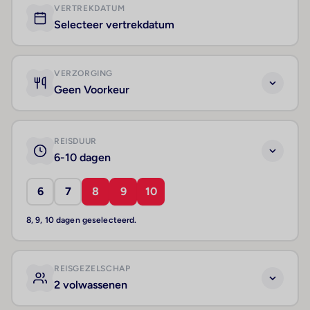
VERTREKDATUM
Selecteer vertrekdatum
VERZORGING
Geen Voorkeur
REISDUUR
6-10 dagen
6
7
8
9
10
8, 9, 10 dagen geselecteerd.
REISGEZELSCHAP
2 volwassenen