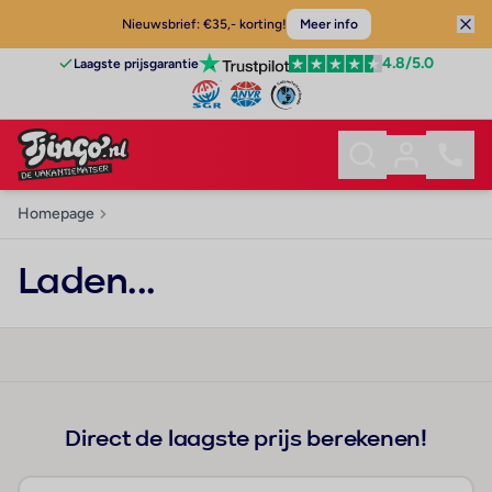
Nieuwsbrief: €35,- korting!
Meer info
4.8
/5.0
Laagste prijsgarantie
Homepage
Laden...
Direct de laagste prijs berekenen!