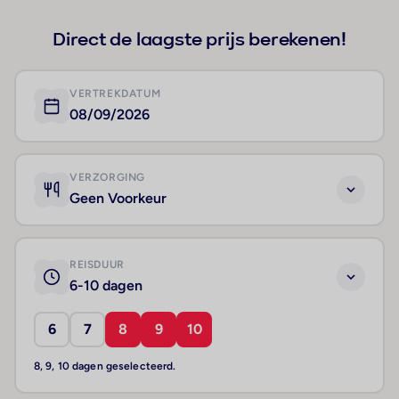
Direct de laagste prijs berekenen!
VERTREKDATUM
08/09/2026
VERZORGING
Geen Voorkeur
REISDUUR
6-10 dagen
6
7
8
9
10
8, 9, 10 dagen geselecteerd.