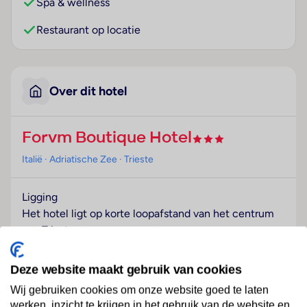
Spa & wellness
Restaurant op locatie
Over dit hotel
Forvm Boutique Hotel
Italië
· Adriatische Zee
· Trieste
Ligging
Het hotel ligt op korte loopafstand van het centrum
van Triest.
Hotelfaciliteiten
Deze website maakt gebruik van cookies
Het complex beschikt over 12 kamers en over een lift.
Het vriendelijke personeel aan de receptie is graag bij
Wij gebruiken cookies om onze website goed te laten
werken, inzicht te krijgen in het gebruik van de website en
alle vragen behulpzaam. De gasten van het hotel