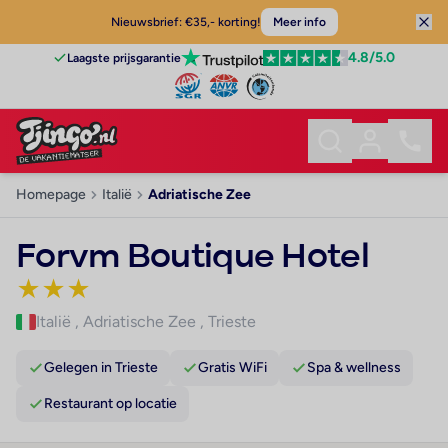
Nieuwsbrief: €35,- korting!
Meer info
4.8
/5.0
Laagste prijsgarantie
Homepage
Italië
Adriatische Zee
Forvm Boutique Hotel
★
★
★
Italië
,
Adriatische Zee
,
Trieste
Gelegen in Trieste
Gratis WiFi
Spa & wellness
Restaurant op locatie