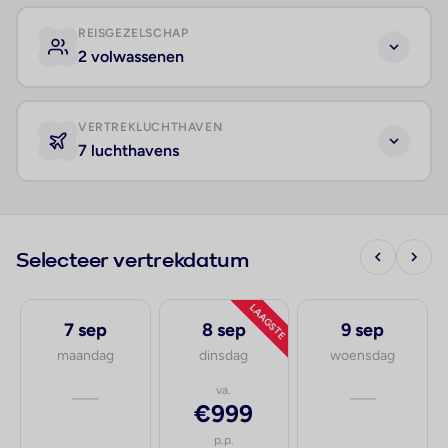
REISGEZELSCHAP
2 volwassenen
VERTREKLUCHTHAVEN
7 luchthavens
Selecteer vertrekdatum
LAAGSTE
7 sep
8 sep
9 sep
maandag
dinsdag
woensdag
—
va.
—
€999
p.p.