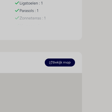
Ligstoelen : 1
n aan. Daarnaast stelt het verblijf
Parasols : 1
Zonneterras : 1
Massage : 1
Duiken : 1
Fitnessstudio : 1
Fiets/mountainbike : 1
Golf : 1
Aantal zwembaden : 1
Bekijk map
Zonnestudio/solarium : 1