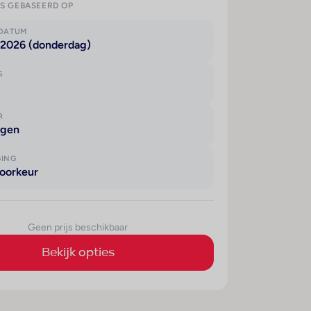
IS GEBASEERD OP
KDATUM
 2026 (donderdag)
S
R
agen
GING
oorkeur
Geen prijs beschikbaar
Bekijk opties