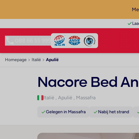
Mel
Laa
088 66 55 999
Homepage
Italië
Apulië
Nacore Bed An
Italië
,
Apulië
,
Massafra
Gelegen in Massafra
Nabij het strand