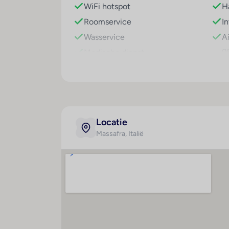
Eten en drinken
WiFi hotspot
H
Iedere dag worden ontbijt en middagmaaltij
Roomservice
I
speciale menu's beschikbaar.
Wasservice
A
g
Medische dienst
C
Fietsenverhuur
Ba
Parkeerplaats
Te
Speelplaats
Tv-lounge : 1
Locatie
Wasgelegenheid
Massafra
, Italië
Afstanden
Hyg
Strand : 10000 m
A
V
V
r