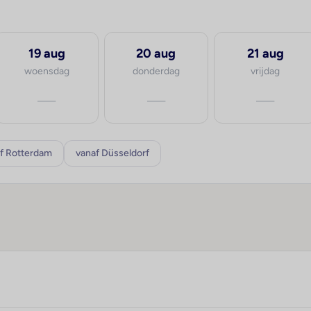
19 aug
20 aug
21 aug
woensdag
donderdag
vrijdag
—
—
—
f Rotterdam
vanaf Düsseldorf