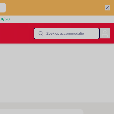
.8
/5.0