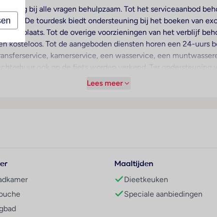
 is graag bij alle vragen behulpzaam. Tot het serviceaanbod be
sen
ernet. De tourdesk biedt ondersteuning bij het boeken van excu
 speelplaats. Tot de overige voorzieningen van het verblijf be
sen kosteloos. Tot de aangeboden diensten horen een 24-uurs b
ransferservice, kamerservice, een wasservice, een muntwasser
chterhuur ook op de fiets worden verkend. Ter ondersteuning 
Lees meer
voor een prettig luchtklimaat in de kamers. De gasten kunnen v
unnen heerlijk slapen op een queensize bed. Extra bedden kun
ngen. Een broekenpers is voor het extra comfort van de gasten 
Wi-Fi (kosteloos) beschikbaar. In de badkamer, uitgerust met 
mers zorgen cosmetische producten. Het hotel beschikt over ge
er
Maaltijden
een zwemcomplex met kinderzwembaden. Ook een terras met lig
adkamer
Dieetkeuken
zoals fietsen/mountainbiken, golfen, duiken, een fitnessstud
ouche
Speciale aanbiedingen
ing. Copyright GIATA 2004 - 2026. Multilingual, powered by w
igbad