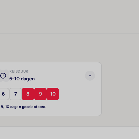
REISDUUR
6-10 dagen
6
7
8
9
10
, 9, 10 dagen geselecteerd.