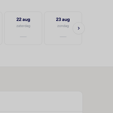
22 aug
23 aug
zaterdag
zondag
—
—