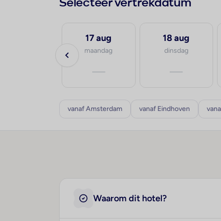
Selecteer vertrekdatum
16 aug
17 aug
18 aug
zondag
maandag
dinsdag
—
—
—
vanaf Amsterdam
vanaf Eindhoven
vana
Waarom dit hotel?