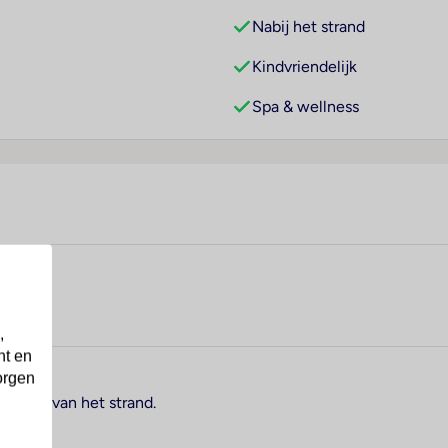
Nabij het strand
Kindvriendelijk
Spa & wellness
,
nt en
orgen
. 10 km van het strand.