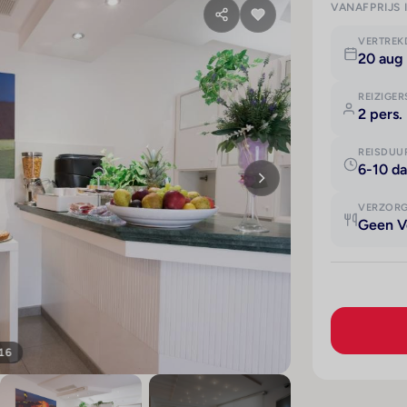
VANAFPRIJS 
VERTRE
20 aug
REIZIGER
2 pers.
REISDUU
6-10 d
VERZOR
Geen V
 16