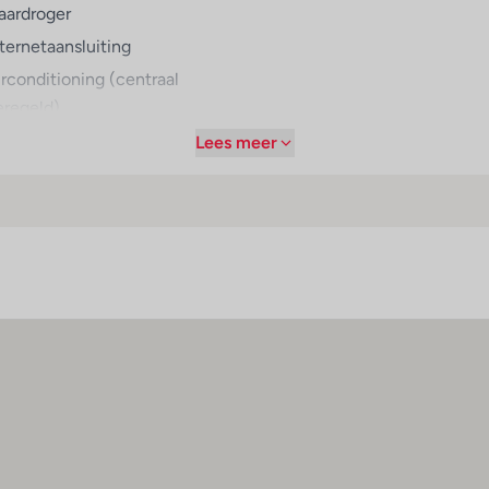
aardroger
d geserveerd. Op speciaal verzoek biedt het hotel dieetgerechte
nternetaansluiting
irconditioning (centraal
eregeld)
entrale verwarming
Lees meer
lkon of terras
levisie
iëne
fstandsregels
erplicht gebruik mondkapjes
erscherpte
einigingsmaatregelen