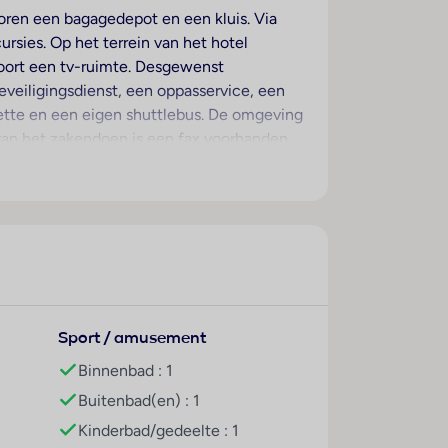
horen een bagagedepot en een kluis. Via
rsies. Op het terrein van het hotel
hoort een tv-ruimte. Desgewenst
eveiligingsdienst, een oppasservice, een
ette en een eigen shuttlebus. De omgeving
van het zakendoen is een fax voorhanden.
anaf het balkon of het terras van het
nen worden aangevraagd. Ook een mini-
verkrijgbaar. Bovendien zijn een telefoon,
een douche en een bad, vinden de gasten
zinskamers en niet-rokerskamers.
Sport / amusement
stoelen en parasols is voorhanden.
Binnenbad : 1
io, massagebehandelingen en een
Buitenbad(en) : 1
ww.giata.com for client nof 125551
Kinderbad/gedeelte : 1