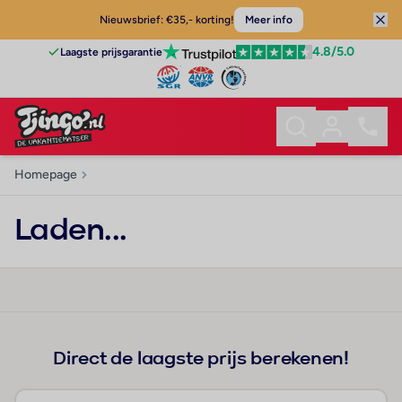
Nieuwsbrief: €35,- korting!
Meer info
4.8
/5.0
Laagste prijsgarantie
Homepage
Laden...
Direct de laagste prijs berekenen!