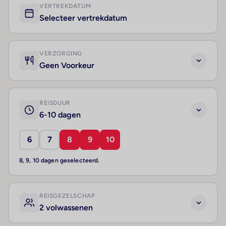
VERTREKDATUM
Selecteer vertrekdatum
VERZORGING
Geen Voorkeur
REISDUUR
6-10 dagen
6
7
8
9
10
8, 9, 10 dagen geselecteerd.
REISGEZELSCHAP
2 volwassenen