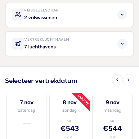
REISGEZELSCHAP
2 volwassenen
VERTREKLUCHTHAVEN
7 luchthavens
Selecteer vertrekdatum
LAAGSTE
7 nov
8 nov
9 nov
zaterdag
zondag
maandag
—
va.
va.
€543
€544
p.p.
p.p.