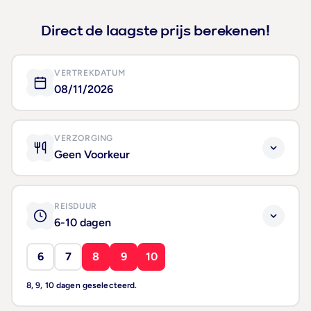
Direct de laagste prijs berekenen!
VERTREKDATUM
08/11/2026
VERZORGING
Geen Voorkeur
REISDUUR
6-10 dagen
6
7
8
9
10
8, 9, 10 dagen geselecteerd.