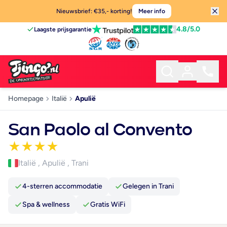
Nieuwsbrief: €35,- korting!
Meer info
4.8
/5.0
Laagste prijsgarantie
Homepage
Italië
Apulië
San Paolo al Convento
★
★
★
★
Italië
,
Apulië
,
Trani
4-sterren accommodatie
Gelegen in Trani
Spa & wellness
Gratis WiFi