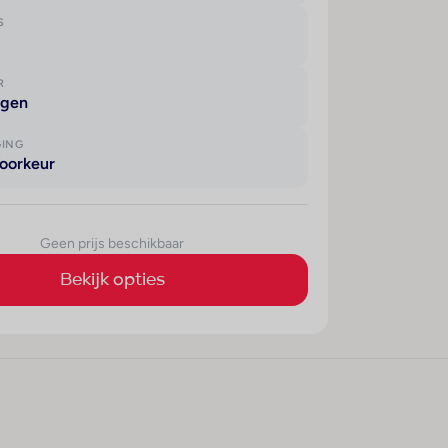
S
R
agen
GING
oorkeur
Geen prijs beschikbaar
Bekijk opties