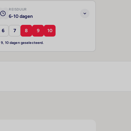
REISDUUR
6-10 dagen
6
7
8
9
10
, 9, 10 dagen geselecteerd.