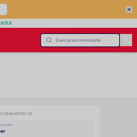
.8
/5.0
IS GEBASEERD OP
KDATUM
eer