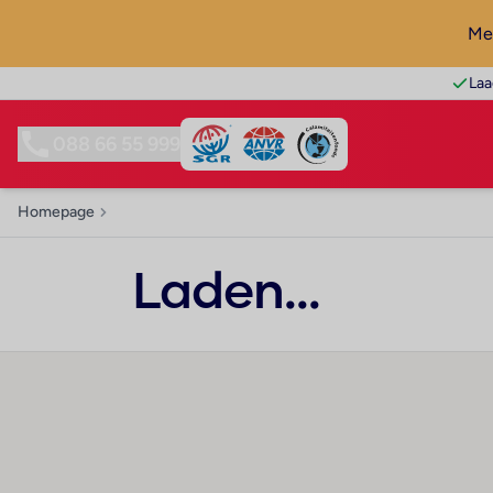
Mel
Laa
088 66 55 999
Homepage
Laden...