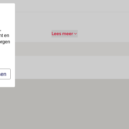
,
Lees meer
nt en
orgen
sen