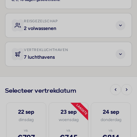
REISGEZELSCHAP
2 volwassenen
VERTREKLUCHTHAVEN
7 luchthavens
Selecteer vertrekdatum
LAAGSTE
22 sep
23 sep
24 sep
dinsdag
woensdag
donderdag
va.
va.
va.