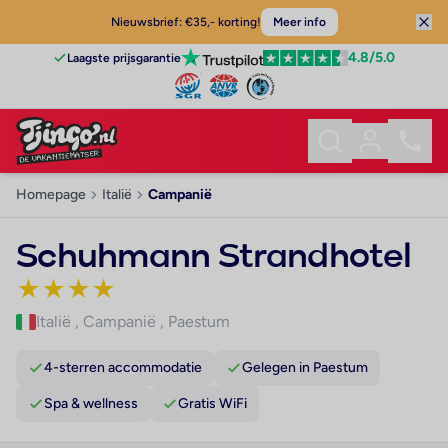
Nieuwsbrief: €35,- korting!
Meer info
4.8
/5.0
Laagste prijsgarantie
Homepage
Italië
Campanië
Schuhmann Strandhotel
★
★
★
★
Italië
,
Campanië
,
Paestum
4-sterren accommodatie
Gelegen in Paestum
Spa & wellness
Gratis WiFi