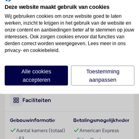
Het hotel begroet de gasten in Paestum.
Deze website maakt gebruik van cookies
Wij gebruiken cookies om onze website goed te laten
Hotelfaciliteiten
werken, inzicht te krijgen in het gebruik van de website en
Het hotel beschikt over 53 kamers en over een lift.
onze content en aanbiedingen beter af te stemmen op jouw
Het vriendelijke personeel aan de receptie is graag bij
interesses. Ook zorgen cookies ervoor dat functies van
alle vragen behulpzaam. Het verblijf is ingericht met
derden correct worden weergegeven. Lees meer in ons
een bagagedepot en een kluis. In de openbare
privacy- en cookiebeleid.
ruimtes is Wi-Fi verkrijgbaar. De tourdesk biedt
ondersteuning bij het boeken van excursies.
Rolstoelvriendelijke faciliteiten zijn beschikbaar. Er
Alle cookies
Toestemming
Lees meer
zijn winkels die tot rondneuzen en flaneren
accepteren
aanpassen
uitnodigen. Buiten biedt een tuin extra ruimte voor
ontspanning en recreatie. Tot de overige
voorzieningen van het hotel behoren een tv-ruimte,
Faciliteiten
een speelkamer en een bibliotheek. De gasten die
met de auto komen, kunnen in een garage of op de
Gebouwinformatie
Betalingsmogelijkheden
parkeerplaats (kosteloos) parkeren. Onder de
beschikbare voorzieningen bevinden zich een 24-
Aantal kamers (totaal)
American Express
uurs beveiligingsdienst, een oppasservice, een
: 53