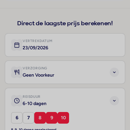
Direct de laagste prijs berekenen!
VERTREKDATUM
23/09/2026
VERZORGING
Geen Voorkeur
REISDUUR
6-10 dagen
6
7
8
9
10
8, 9, 10 dagen geselecteerd.