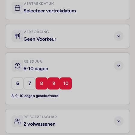
VERTREKDATUM
Selecteer vertrekdatum
VERZORGING
Geen Voorkeur
REISDUUR
6-10 dagen
6
7
8
9
10
8, 9, 10 dagen geselecteerd.
REISGEZELSCHAP
2 volwassenen