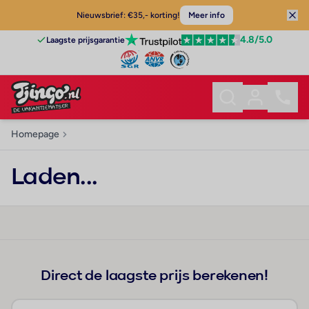
Nieuwsbrief: €35,- korting!
Meer info
4.8
/5.0
Laagste prijsgarantie
Homepage
Laden...
Direct de laagste prijs berekenen!