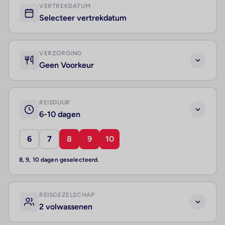
VERTREKDATUM
Selecteer vertrekdatum
VERZORGING
Geen Voorkeur
REISDUUR
6-10 dagen
6
7
8
9
10
8, 9, 10 dagen geselecteerd.
REISGEZELSCHAP
2 volwassenen