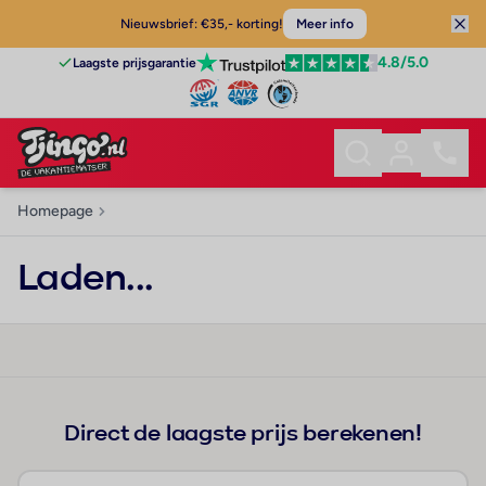
Nieuwsbrief: €35,- korting!
Meer info
4.8
/5.0
Laagste prijsgarantie
Homepage
Laden...
Direct de laagste prijs berekenen!