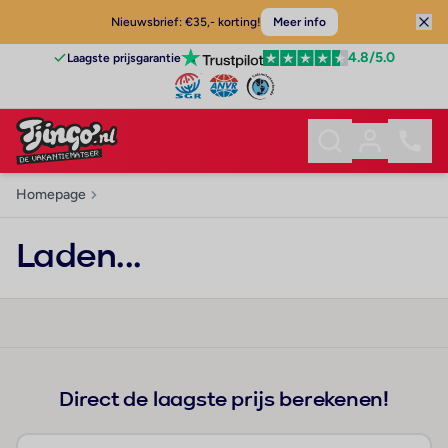
Nieuwsbrief: €35,- korting!
Meer info
4.8
/5.0
Laagste prijsgarantie
Homepage
Laden...
Direct de laagste prijs berekenen!