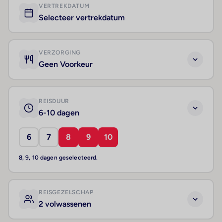
VERTREKDATUM
Selecteer vertrekdatum
VERZORGING
Geen Voorkeur
REISDUUR
6-10 dagen
6
7
8
9
10
8, 9, 10 dagen geselecteerd.
REISGEZELSCHAP
2 volwassenen