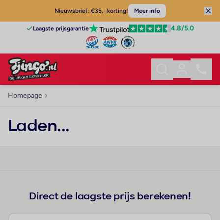
Nieuwsbrief: €35,- korting!
Meer info
4.8
/5.0
Laagste prijsgarantie
Homepage
Laden...
Direct de laagste prijs berekenen!