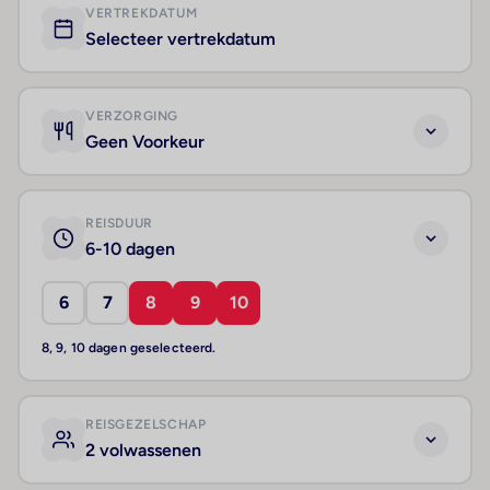
VERTREKDATUM
Selecteer vertrekdatum
VERZORGING
Geen Voorkeur
REISDUUR
6-10 dagen
6
7
8
9
10
8, 9, 10 dagen geselecteerd.
REISGEZELSCHAP
2 volwassenen