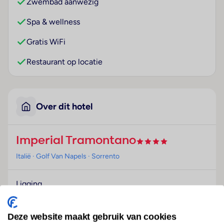
Zwembad aanwezig
Spa & wellness
Gratis WiFi
Restaurant op locatie
Over dit hotel
Imperial Tramontano
Italië
· Golf Van Napels
· Sorrento
Ligging
Gebouwd in het jaar 1800 onderscheidt zich het
historische hotel door historische flair en ligt direct in
Deze website maakt gebruik van cookies
het hart van Sorrento.