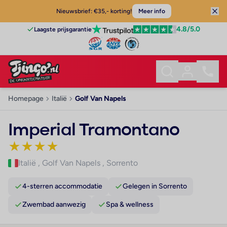
Nieuwsbrief: €35,- korting!
Meer info
4.8
/5.0
Laagste prijsgarantie
Homepage
Italië
Golf Van Napels
Imperial Tramontano
★
★
★
★
Italië
,
Golf Van Napels
,
Sorrento
4-sterren accommodatie
Gelegen in Sorrento
Zwembad aanwezig
Spa & wellness