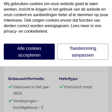
Wij gebruiken cookies om onze website goed te laten
Hotelfaciliteiten
werken, inzicht te krijgen in het gebruik van de website en
Het hotel biedt op 5 verdiepingen 18 junior suites, 6
onze content en aanbiedingen beter af te stemmen op jouw
suites, 10 eenpersoons- en 79 tweepersoonskamers
interesses. Ook zorgen cookies ervoor dat functies van
die met een lift bereikbaar zijn. Meertalig personeel
derden correct worden weergegeven. Lees meer in ons
privacy- en cookiebeleid.
(Engels, Duits, Frans) bij de receptie in de
ontvangsthal is hulZwembadzichtaardig bij het in- en
Lees meer
uitchecken. Een garderobe, een bagagedepot en een
Alle cookies
Toestemming
kluis bieden de nodige service. Via Wi-Fi hebben de
accepteren
aanpassen
gasten toegang tot het internet (tegen toeslag). De
tourdesk biedt ondersteuning bij het boeken van
Faciliteiten
excursies. Het hotel beschikt over een aantal voor
gehandicapten toegankelijke voorzieningen.
Gebouwinformatie
Hoteltype
Rolstoelvriendelijke faciliteiten zijn beschikbaar. De
gasten die met de auto komen, kunnen in een garage
Gebouwd in het jaar :
Historisch hotel
(tegen toeslag) of op de parkeerplaats (tegen
1800
toeslag) parkeren. Tot de aangeboden faciliteiten
Verdiepingen -
behoren een 24-uurs beveiligingsdienst, een
hoofdgebouw : 5
oppasservice, een Kinderopvang, een transferservice,