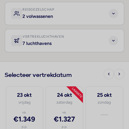
REISGEZELSCHAP
2 volwassenen
VERTREKLUCHTHAVEN
7 luchthavens
Selecteer vertrekdatum
LAAGSTE
23 okt
24 okt
25 okt
vrijdag
zaterdag
zondag
va.
va.
—
€1.349
€1.327
p.p.
p.p.