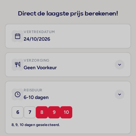
Direct de laagste prijs berekenen!
VERTREKDATUM
24/10/2026
VERZORGING
Geen Voorkeur
REISDUUR
6-10 dagen
6
7
8
9
10
8, 9, 10 dagen geselecteerd.