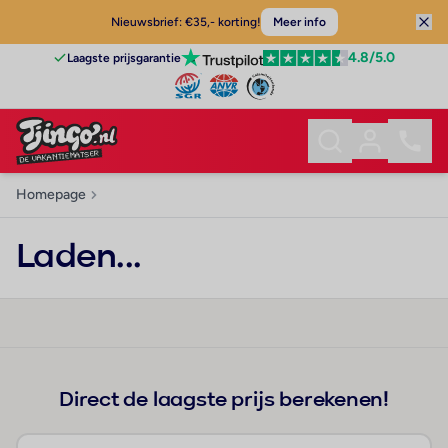
Nieuwsbrief: €35,- korting!
Meer info
4.8
/5.0
Laagste prijsgarantie
Homepage
Laden...
Direct de laagste prijs berekenen!