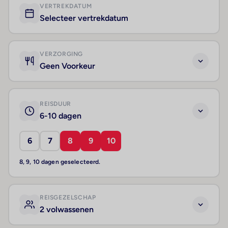
VERTREKDATUM
Selecteer vertrekdatum
VERZORGING
Geen Voorkeur
REISDUUR
6-10 dagen
6
7
8
9
10
8, 9, 10 dagen geselecteerd.
REISGEZELSCHAP
2 volwassenen