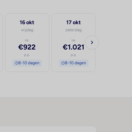
16 okt
17 okt
vrijdag
zaterdag
va.
va.
€922
€1.021
p.p.
p.p.
8-10 dagen
8-10 dagen