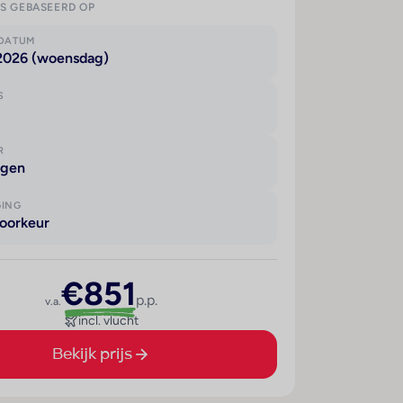
IS GEBASEERD OP
KDATUM
 2026 (woensdag)
S
R
agen
GING
oorkeur
€851
p.p.
v.a.
incl. vlucht
Bekijk prijs