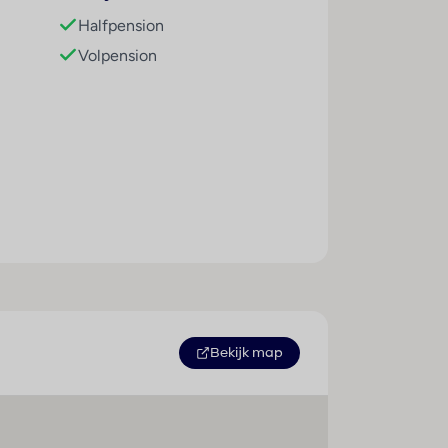
 Op het zonneterras staan comfortabele
Halfpension
den genieten. Een fitnessstudio en
Volpension
t het hotel diverse mogelijkheden
, kuurbehandelingen en anti-aging
5551
. Het verblijf biedt halfpension en
ne trek is er keuze uit ontbijt,
Bekijk map