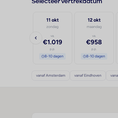
Selecteer vertrekdatum
30 sep
11 okt
12 okt
woensdag
zondag
maandag
va.
va.
va.
€1.084
€1.019
€958
p.p.
p.p.
p.p.
8-10 dagen
8-10 dagen
8-10 dagen
vanaf Amsterdam
vanaf Eindhoven
vana