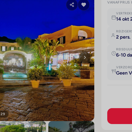
VANAFPRIJS 
VERTRE
14 okt
REIZIGER
2 pers.
REISDUU
6-10 d
VERZOR
Geen V
129