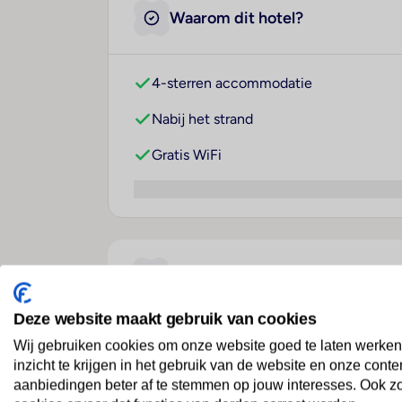
Waarom dit hotel?
4-sterren accommodatie
Nabij het strand
Gratis WiFi
Over dit hotel
Deze website maakt gebruik van cookies
La Reginella Resort & The
Wij gebruiken cookies om onze website goed te laten werken
inzicht te krijgen in het gebruik van de website en onze conte
Italië
· Ischia
· Lacco Ameno
aanbiedingen beter af te stemmen op jouw interesses. Ook z