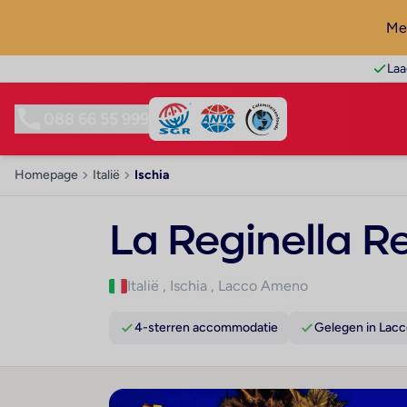
Mel
Laa
088 66 55 999
Homepage
Italië
Ischia
La Reginella R
Italië
,
Ischia
,
Lacco Ameno
4-sterren accommodatie
Gelegen in Lac