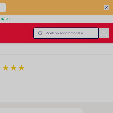
.8
/5.0
★
★
★
★