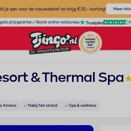
d je aan voor de nieuwsbrief en krijg €35,- korting!
Meer info
4
gste prijsgarantie
Beste online reisbureau
esort & Thermal Spa
co Ameno
Nabij het strand
Spa & wellness