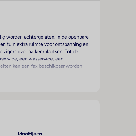
eilig worden achtergelaten. In de openbare
 een tuin extra ruimte voor ontspanning en
izigers over parkeerplaatsen. Tot de
rservice, een wasservice, een
teiten kan een fax beschikbaar worden
on. De gasten kunnen heerlijk slapen op
en een minibar beschikbaar. Een
 (kosteloos) ronden het serviceaanbod af.
ver niet-rokerskamers.
er. Verfrissende drankjes bij de
Maaltijden