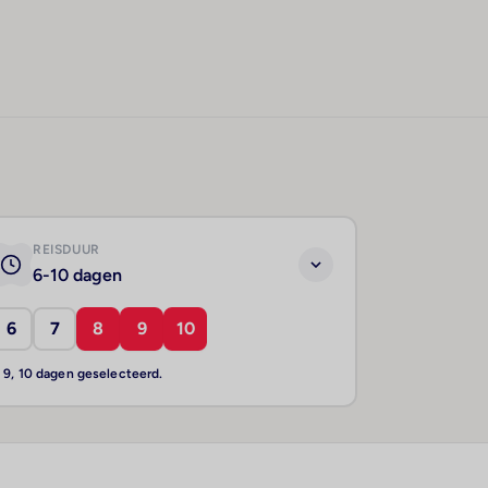
REISDUUR
6-10 dagen
6
7
8
9
10
, 9, 10 dagen geselecteerd.