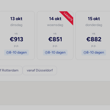
LAAGSTE
13 okt
14 okt
15 okt
dinsdag
woensdag
donderdag
va.
va.
va.
€913
€851
€882
p.p.
p.p.
p.p.
8-10 dagen
8-10 dagen
8-10 dagen
f Rotterdam
vanaf Düsseldorf