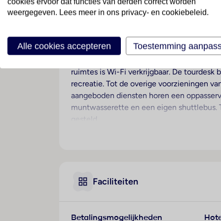
cookies ervoor dat functies van derden correct worden
weergegeven. Lees meer in ons privacy- en cookiebeleid.
Ligging
Het hotel ligt op ongeveer 600 m van het 
Alle cookies accepteren
Toestemming aanpas
Hotelfaciliteiten
Dit hotel beschikt over een lift en een rec
ruimtes is Wi-Fi verkrijgbaar. De tourdesk
recreatie. Tot de overige voorzieningen va
aangeboden diensten horen een oppasservic
muntwasserette en een eigen shuttlebus. T
gesteld.
Kamers
In de kamers zijn airconditioning en verw
een queensize bed. Ook babybedjes en ext
broekenpers is voor het extra comfort van d
Faciliteiten
In de badkamer, uitgerust met een douche 
Sport/entertainment
Aangenaam verwarmd water in de binnen- e
Betalingsmogelijkheden
Hote