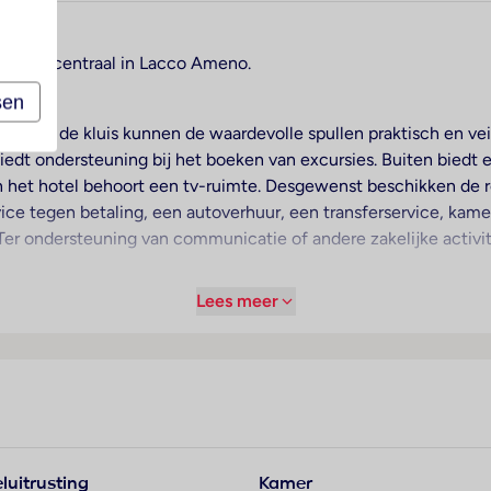
strand, centraal in Lacco Ameno.
sen
eptie. In de kluis kunnen de waardevolle spullen praktisch en v
 biedt ondersteuning bij het boeken van excursies. Buiten biedt
n het hotel behoort een tv-ruimte. Desgewenst beschikken de re
e tegen betaling, een autoverhuur, een transferservice, kame
er ondersteuning van communicatie of andere zakelijke activi
Lees meer
arming voorhanden. De meeste kamers beschikken over een balk
ra bedden kunnen worden klaargezet. Bovendien zijn een kluis 
e gasten verkrijgbaar. Een telefoon, satelliettelevisie en Wi-Fi
en een bad, vinden de gasten een föhn. Het verblijf beschikt o
n buitenbaden zorgt voor gezonde beweging en veel zwemplezi
luitrusting
Kamer