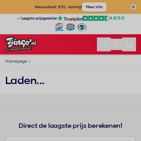
Nieuwsbrief: €35,- korting!
Meer info
4.8
/5.0
Laagste prijsgarantie
Homepage
Laden...
Direct de laagste prijs berekenen!