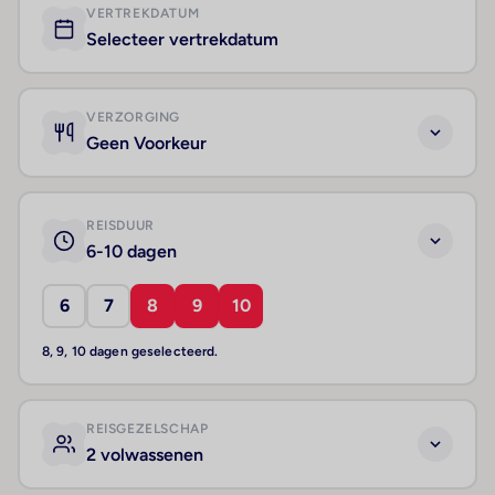
VERTREKDATUM
Selecteer vertrekdatum
VERZORGING
Geen Voorkeur
REISDUUR
6-10 dagen
6
7
8
9
10
8, 9, 10 dagen geselecteerd.
REISGEZELSCHAP
2 volwassenen