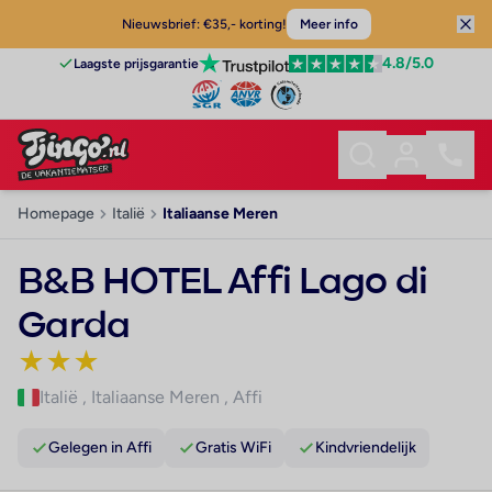
Nieuwsbrief: €35,- korting!
Meer info
4.8
/5.0
Laagste prijsgarantie
Homepage
Italië
Italiaanse Meren
B&B HOTEL Affi Lago di
Garda
★
★
★
Italië
,
Italiaanse Meren
,
Affi
Gelegen in Affi
Gratis WiFi
Kindvriendelijk