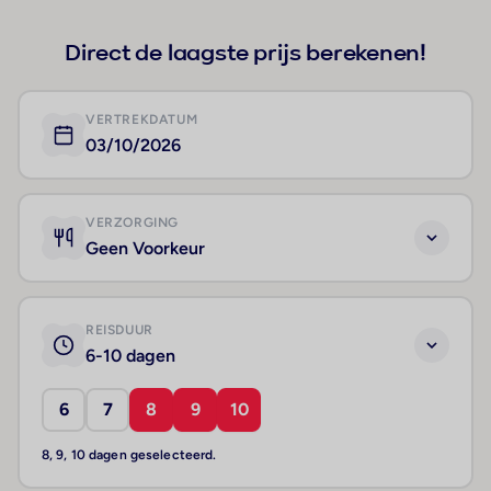
Direct de laagste prijs berekenen!
VERTREKDATUM
03/10/2026
VERZORGING
Geen Voorkeur
REISDUUR
6-10 dagen
6
7
8
9
10
8, 9, 10 dagen geselecteerd.