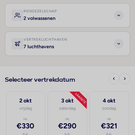
REISGEZELSCHAP
2 volwassenen
VERTREKLUCHTHAVEN
7 luchthavens
Selecteer vertrekdatum
LAAGSTE
2 okt
3 okt
4 okt
vrijdag
zaterdag
zondag
va.
va.
va.
€330
€290
€321
p.p.
p.p.
p.p.