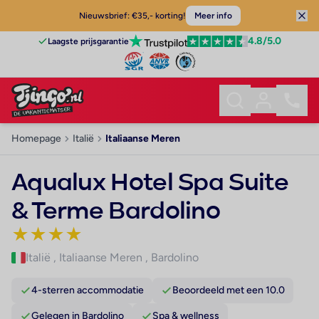
Nieuwsbrief: €35,- korting!
Meer info
4.8
/5.0
Laagste prijsgarantie
Homepage
Italië
Italiaanse Meren
Aqualux Hotel Spa Suite
& Terme Bardolino
★
★
★
★
Italië
,
Italiaanse Meren
,
Bardolino
4-sterren accommodatie
Beoordeeld met een 10.0
Gelegen in Bardolino
Spa & wellness