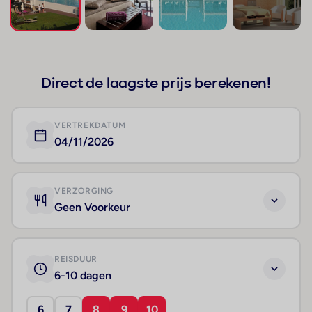
+131
Direct de laagste prijs berekenen!
VERTREKDATUM
04/11/2026
VERZORGING
Geen Voorkeur
REISDUUR
6-10 dagen
6
7
8
9
10