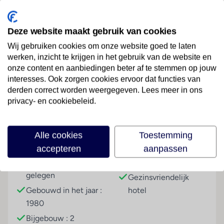
tennisbanen kun je hier een prima balletje slaan en
het zwembad is uitermate geschikt om sportief
Deze website maakt gebruik van cookies
baantjes te trekken. Gewoon ontspannen mag
natuurlijk ook. Maar vooral genieten. Van de mooie
Wij gebruiken cookies om onze website goed te laten
parkachtige omgeving waarin het hotel ligt.
werken, inzicht te krijgen in het gebruik van de website en
onze content en aanbiedingen beter af te stemmen op jouw
Palmbomen, cipressen, oleanders; hier overheerst de
Lees meer
interesses. Ook zorgen cookies ervoor dat functies van
kleur groen. Van het uitzicht. Van een sprankelend
derden correct worden weergegeven. Lees meer in ons
Bardolinowijntje op het terras. Van een heerlijke
privacy- en cookiebeleid.
nachtrust na een fijne vakantiedag. De kamers zijn
Faciliteiten
ruim, doch eenvoudig. Maar wat heb je verder nodig
als je op zo'n mooie plek zit?
Alle cookies
Toestemming
Gebouwinformatie
Hoteltype
accepteren
aanpassen
Sport & Activiteiten
Aan een hoofdweg
Conferentiehotel
Tegen betaling
gelegen
Gezinsvriendelijk
Overige informatie
Gebouwd in het jaar :
hotel
officiële classificatie: 4 sterren
1980
onze classificatie: 4 sterren
Bijgebouw : 2
totaal aantal kamers/ appartementen: 78