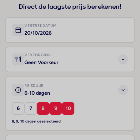
Direct de laagste prijs berekenen!
VERTREKDATUM
20/10/2026
VERZORGING
Geen Voorkeur
REISDUUR
6-10 dagen
6
7
8
9
10
8, 9, 10 dagen geselecteerd.