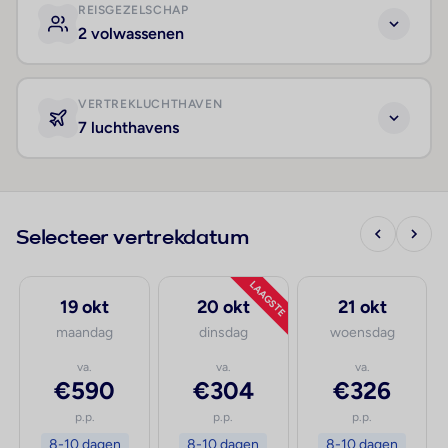
REISGEZELSCHAP
2 volwassenen
VERTREKLUCHTHAVEN
7 luchthavens
Selecteer vertrekdatum
LAAGSTE
19 okt
20 okt
21 okt
maandag
dinsdag
woensdag
va.
va.
va.
€590
€304
€326
p.p.
p.p.
p.p.
8-10 dagen
8-10 dagen
8-10 dagen