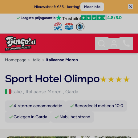
Nieuwsbrief: €35,- korting!
Meer info
4.8
/5.0
Laagste prijsgarantie
Homepage
Italië
Italiaanse Meren
Sport Hotel Olimpo
★
★
★
★
Italië
,
Italiaanse Meren
,
Garda
4-sterren accommodatie
Beoordeeld met een 10.0
Gelegen in Garda
Nabij het strand