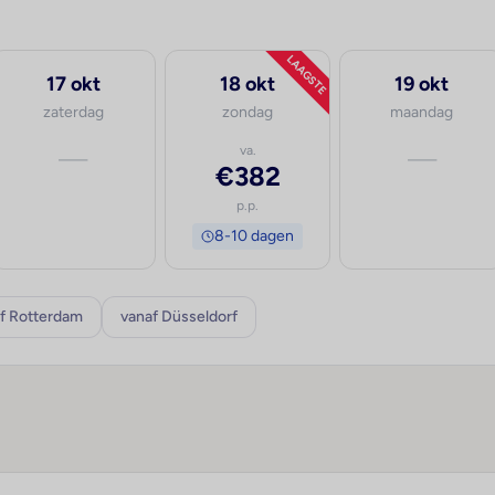
LAAGSTE
17 okt
18 okt
19 okt
zaterdag
zondag
maandag
—
va.
—
€382
p.p.
8-10 dagen
f Rotterdam
vanaf Düsseldorf