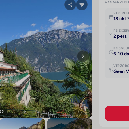
VANAFPRIJS 
VERTRE
18 okt 
REIZIGER
2 pers.
REISDUU
6-10 d
VERZOR
Geen V
 35