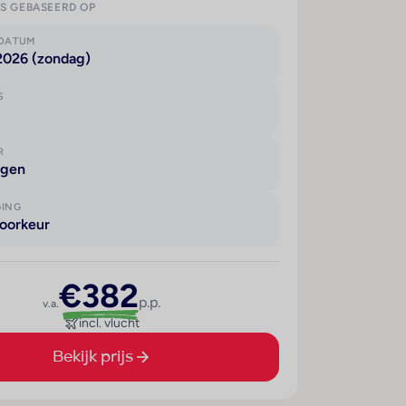
IS GEBASEERD OP
KDATUM
2026 (zondag)
S
R
agen
GING
oorkeur
€382
p.p.
v.a.
incl. vlucht
Bekijk prijs