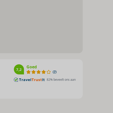
Goed
7,2
(
7
)
82
% beveelt ons aan