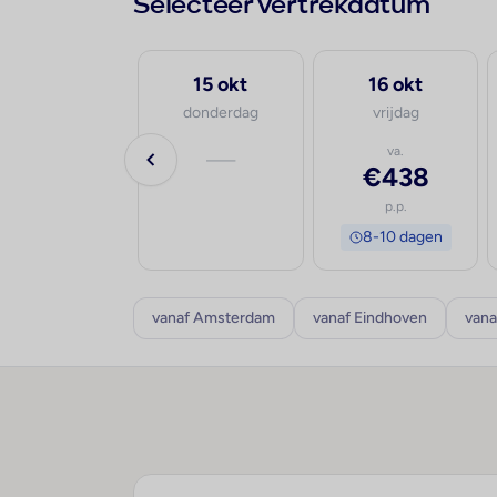
Selecteer vertrekdatum
28 sep
15 okt
16 okt
maandag
donderdag
vrijdag
va.
—
va.
€551
€438
p.p.
p.p.
8-10 dagen
8-10 dagen
vanaf Amsterdam
vanaf Eindhoven
vana