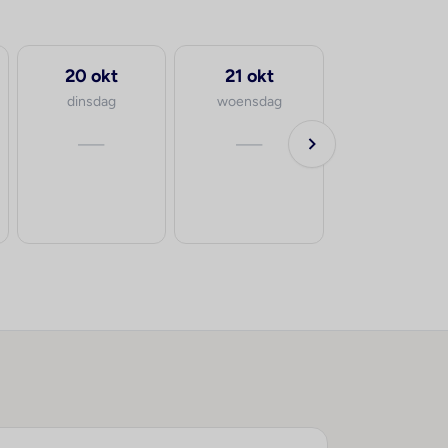
20 okt
21 okt
dinsdag
woensdag
—
—