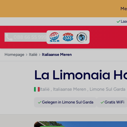
Mel
Laa
088 66 55 999
Homepage
Italië
Italiaanse Meren
La Limonaia Ho
Italië
,
Italiaanse Meren
,
Limone Sul Garda
Gelegen in Limone Sul Garda
Gratis WiFi