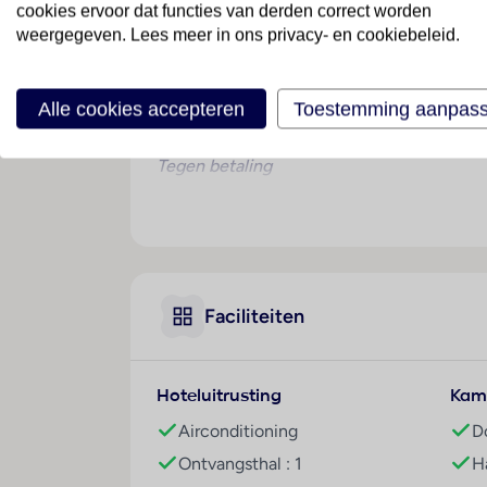
hoog en het uitzicht over het meer is verb
cookies ervoor dat functies van derden correct worden
weergegeven. Lees meer in ons privacy- en cookiebeleid.
Wellness
Tegen betaling
Alle cookies accepteren
Toestemming aanpas
Sport & Activiteiten
Tegen betaling
Overige informatie
officiële classificatie: 3 sterren
onze classificatie: 3 sterren
totaal aantal kamers/ appartementen: 178
het hoofdgebouw heeft een lift
Faciliteiten
voltage: 230 volt
Kamers
Hoteluitrusting
Kam
1-persoonskamer, 1-1 pers
Airconditioning
D
Algemeen
Ontvangsthal : 1
H
airco