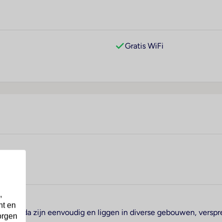
Gratis WiFi
,
nt en
l Garda zijn eenvoudig en liggen in diverse gebouwen, verspre
orgen