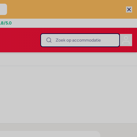
.8
/5.0