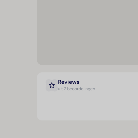
2-persoonskamer, 2-4 pers
Algemeen
airco
telefoon en tv
Badkamer
badkamer met douche en toilet
Slaapkamer
slaapkamer met 2 eenpersoonsbedden of 1
Buiten
balkon of terras
Reviews
1-persoonskamer, 1-1 pers
uit 7 beoordelingen
Algemeen
airco
telefoon en tv
Badkamer
badkamer met douche en toilet
Slaapkamer