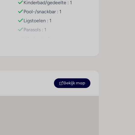
Kinderbad/gedeelte : 1
Pool-/snackbar : 1
Ligstoelen : 1
Parasols : 1
Whirlpool : 1
Sauna : 1
Zonneterras : 1
Stoombad : 1
Massage : 1
Tafeltennis : 1
Bekijk map
Fitnessstudio : 1
Aantal zwembaden : 1
Zonnestudio/solarium : 1