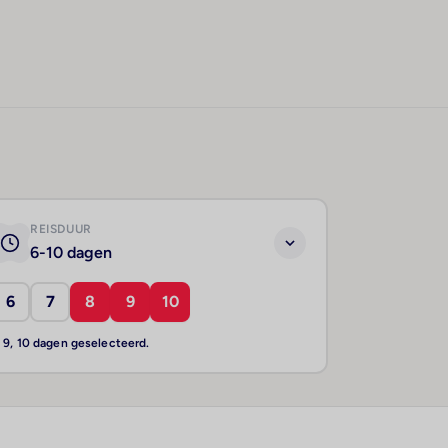
REISDUUR
6-10 dagen
6
7
8
9
10
, 9, 10 dagen geselecteerd.