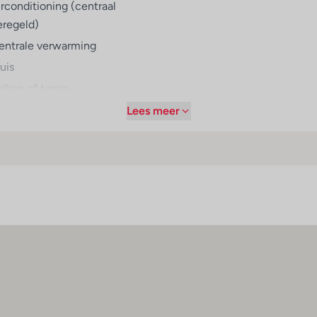
irconditioning (centraal
eregeld)
entrale verwarming
uis
lkon of terras
levisie
Lees meer