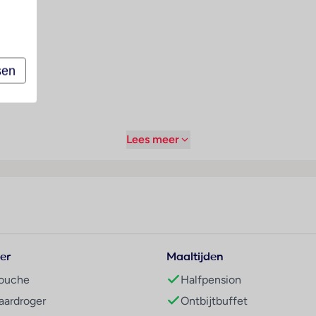
luffend.
sen
Lees meer
er
Maaltijden
ouche
Halfpension
aardroger
Ontbijtbuffet