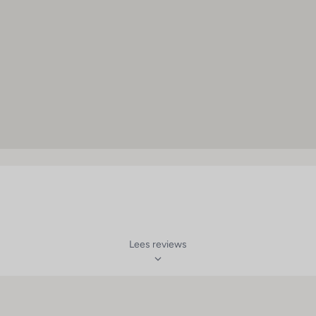
 tweepersoonssofabed of 1 familiestapelbed
Lees reviews