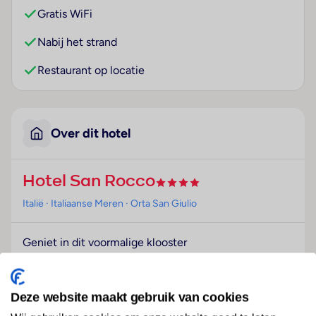
Gratis WiFi
Nabij het strand
Restaurant op locatie
Over dit hotel
Hotel San Rocco
Italië
· Italiaanse Meren
· Orta San Giulio
Geniet in dit voormalige klooster
Aan de oevers van het schilderachtige Ortameer ligt
dit voormalige klooster dat inmiddels is omgebouw
tot een elegant hotel. In de prachtige tuin van hotel
Deze website maakt gebruik van cookies
San Rocco relax je bij het zwembad en geniet je van