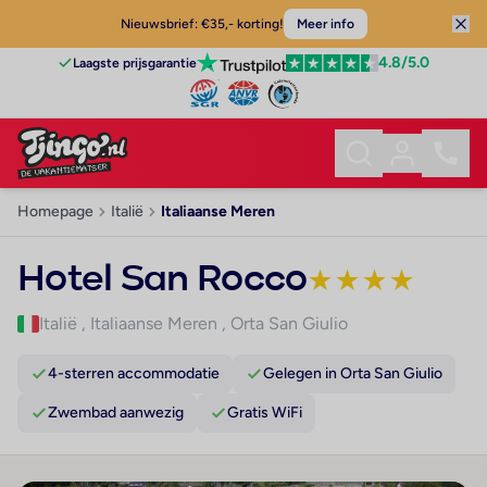
Nieuwsbrief: €35,- korting!
Meer info
4.8
/5.0
Laagste prijsgarantie
Homepage
Italië
Italiaanse Meren
Hotel San Rocco
★
★
★
★
Italië
,
Italiaanse Meren
,
Orta San Giulio
4-sterren accommodatie
Gelegen in Orta San Giulio
Zwembad aanwezig
Gratis WiFi