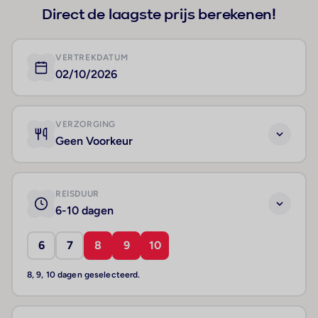
Direct de laagste prijs berekenen!
VERTREKDATUM
02/10/2026
VERZORGING
Geen Voorkeur
REISDUUR
6-10 dagen
6
7
8
9
10
8, 9, 10 dagen geselecteerd.