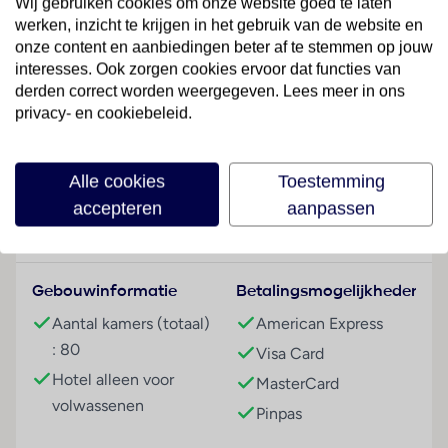
Wij gebruiken cookies om onze website goed te laten
het prachtige uitzicht op het eiland San Giuliof De
werken, inzicht te krijgen in het gebruik van de website en
groene omgeving van Lago d'Orta is een fijn
onze content en aanbiedingen beter af te stemmen op jouw
alternatief voor het drukkere Lago Maggiore.
interesses. Ook zorgen cookies ervoor dat functies van
derden correct worden weergegeven. Lees meer in ons
Sport & Activiteiten
privacy- en cookiebeleid.
Lees meer
Tegen betaling
Overige informatie
Alle cookies
Toestemming
officiële classificatie: 4 sterren
accepteren
aanpassen
Faciliteiten
onze classificatie: 4 sterren
het hoofdgebouw heeft 3 verdiepingen inclusief
begane grond
Gebouwinformatie
Betalingsmogelijkheden
Kamers
Aantal kamers (totaal)
American Express
2-persoonskamer, Classic 2/2, 2-2 pers
: 80
Visa Card
Ligging
Hotel alleen voor
MasterCard
gelegen in het hoofdgebouw
volwassenen
Pinpas
Algemeen