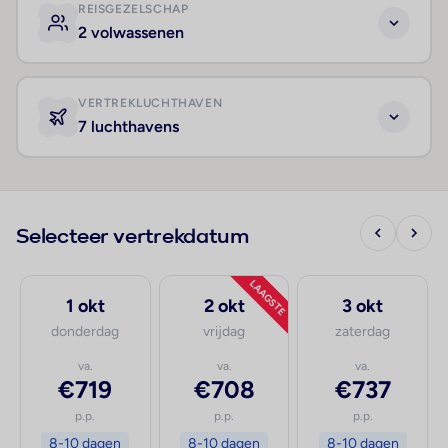
REISGEZELSCHAP
2 volwassenen
VERTREKLUCHTHAVEN
7 luchthavens
Selecteer vertrekdatum
LAAGSTE
1 okt
2 okt
3 okt
donderdag
vrijdag
zaterdag
va.
va.
va.
€719
€708
€737
p.p.
p.p.
p.p.
8-10 dagen
8-10 dagen
8-10 dagen