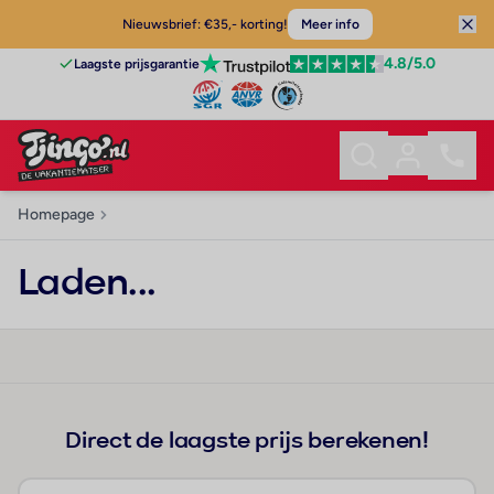
Nieuwsbrief: €35,- korting!
Meer info
4.8
/5.0
Laagste prijsgarantie
Homepage
Laden...
Direct de laagste prijs berekenen!