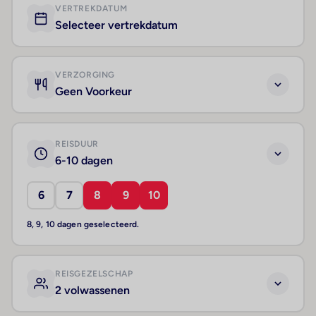
VERTREKDATUM
Selecteer vertrekdatum
VERZORGING
Geen Voorkeur
REISDUUR
6-10 dagen
6
7
8
9
10
8, 9, 10 dagen geselecteerd.
REISGEZELSCHAP
2 volwassenen