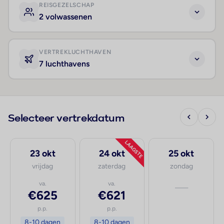
REISGEZELSCHAP
2 volwassenen
VERTREKLUCHTHAVEN
7 luchthavens
Selecteer vertrekdatum
LAAGSTE
23 okt
24 okt
25 okt
vrijdag
zaterdag
zondag
va.
va.
—
€625
€621
p.p.
p.p.
8-10 dagen
8-10 dagen