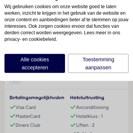
Hotelfaciliteiten
Wij gebruiken cookies om onze website goed te laten
werken, inzicht te krijgen in het gebruik van de website en
Het vriendelijke personeel aan de receptie is graag bij
onze content en aanbiedingen beter af te stemmen op jouw
alle vragen behulpzaam. Tot de faciliteiten van het
interesses. Ook zorgen cookies ervoor dat functies van
hotel behoren een bagagedepot en een kluis. In de
derden correct worden weergegeven. Lees meer in ons
openbare ruimtes is Wi-Fi verkrijgbaar. De tourdesk
privacy- en cookiebeleid.
biedt ondersteuning bij het boeken van excursies. Het
verblijf beschikt over meerdere voor gehandicapten
Lees meer
toegankelijke vrijetijdsbestedingen. Het hotel
Alle cookies
Toestemming
beschikt over faciliteiten voor rolstoelgebruikers en 2
accepteren
aanpassen
liften. Op het terrein van het hotel bevinden zich een
mooie tuin en een fraaie speelplaats. De gasten die
Faciliteiten
met de auto komen, kunnen in een garage of op de
parkeerplaats parkeren. Tot de aangeboden
Betalingsmogelijkheden
Hoteluitrusting
faciliteiten behoren een autoverhuur, een medische
dienst, een transferservice, kamerservice, een
Visa Card
Airconditioning
wasservice, een muntwasserette en een eigen
MasterCard
Hotelkluis : 1
shuttlebus. Fietsers kunnen naast de parkeerplekken
Diners Club
Liften : 2
ook van de verhuurmogelijkheden (tegen toeslag)