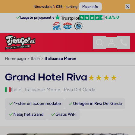
Nieuwsbrief: €35,- korting!
Meer info
4.8
/5.0
Laagste prijsgarantie
Homepage
Italië
Italiaanse Meren
Grand Hotel Riva
★
★
★
★
Italië
,
Italiaanse Meren
,
Riva Del Garda
4-sterren accommodatie
Gelegen in Riva Del Garda
Nabij het strand
Gratis WiFi