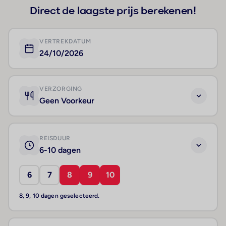
Direct de laagste prijs berekenen!
VERTREKDATUM
24/10/2026
VERZORGING
Geen Voorkeur
REISDUUR
6-10 dagen
6
7
8
9
10
8, 9, 10 dagen geselecteerd.