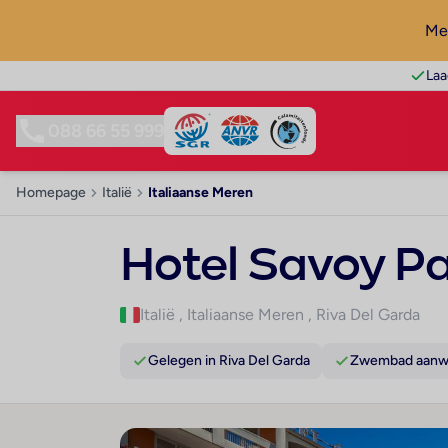
Mel
Laa
088 66 55 999
Homepage
Italië
Italiaanse Meren
Hotel Savoy P
Italië
,
Italiaanse Meren
,
Riva Del Garda
Gelegen in Riva Del Garda
Zwembad aanw