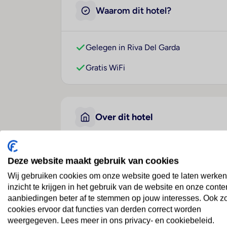
Waarom dit hotel?
Gelegen in Riva Del Garda
Gratis WiFi
Over dit hotel
Hotel Savoy Palace
Deze website maakt gebruik van cookies
Italië
· Italiaanse Meren
· Riva Del Garda
Wij gebruiken cookies om onze website goed te laten werken
inzicht te krijgen in het gebruik van de website en onze conte
aanbiedingen beter af te stemmen op jouw interesses. Ook z
Prinsheerlijk genieten
cookies ervoor dat functies van derden correct worden
Dit hotel ligt op loopafstand van het Gard
weergegeven. Lees meer in ons privacy- en cookiebeleid.