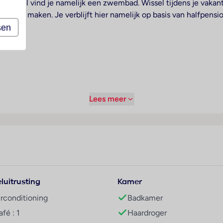
het hotel vind je namelijk een zwembad. Wissel tijdens je vakan
gen te maken. Je verblijft hier namelijk op basis van halfpension
sen
Lees meer
luitrusting
Kamer
irconditioning
Badkamer
usief begane grond en 3 liften
fé : 1
Haardroger