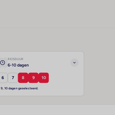
REISDUUR
6-10 dagen
6
7
8
9
10
, 9, 10 dagen geselecteerd.