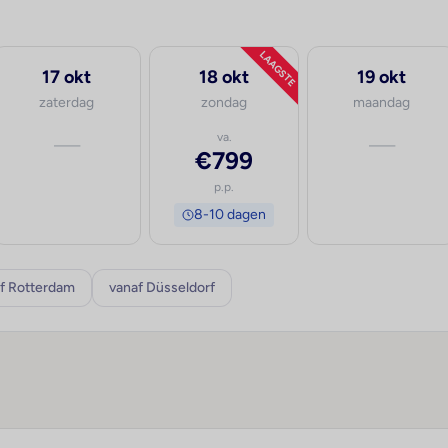
LAAGSTE
17 okt
18 okt
19 okt
zaterdag
zondag
maandag
—
va.
—
€799
p.p.
8-10 dagen
f Rotterdam
vanaf Düsseldorf