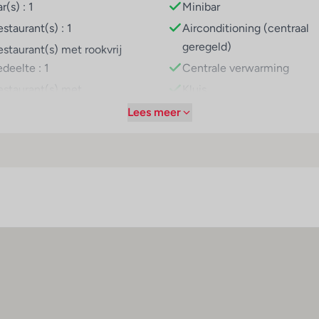
r(s) : 1
Minibar
staurant(s) : 1
Airconditioning (centraal
geregeld)
estaurant(s) met rookvrij
deelte : 1
Centrale verwarming
estaurant(s) met
Kluis
nderstoelen : 1
Balkon of terras
Lees meer
iFi hotspot
Televisie
ietsenkelder
ietsenverhuur
arkeerplaats
iniclub
peelplaats
uisdieren
tanden
Hygiëne
trand : 150 m
Contactloos betalen