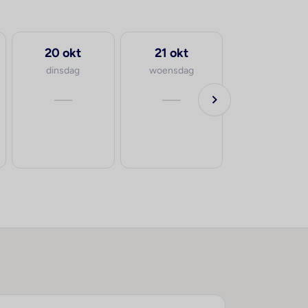
20 okt
21 okt
dinsdag
woensdag
—
—