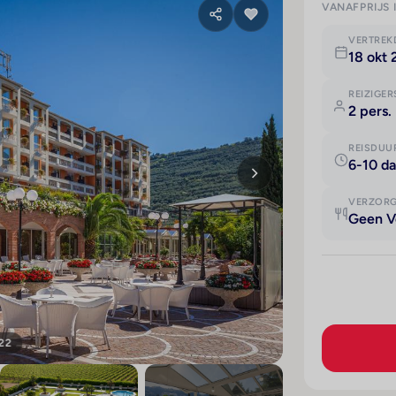
VANAFPRIJS 
VERTRE
18 okt 
REIZIGER
2 pers.
REISDUU
6-10 d
VERZOR
Geen V
 22