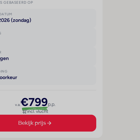
IS GEBASEERD OP
KDATUM
2026 (zondag)
S
R
agen
GING
oorkeur
€799
p.p.
v.a.
incl. vlucht
Bekijk prijs