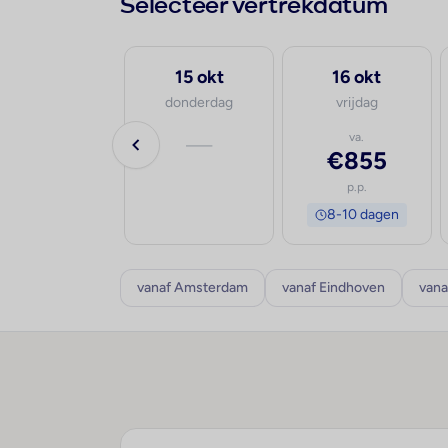
Selecteer vertrekdatum
27 sep
15 okt
16 okt
zondag
donderdag
vrijdag
va.
—
va.
€973
€855
p.p.
p.p.
8-10 dagen
8-10 dagen
vanaf Amsterdam
vanaf Eindhoven
vana